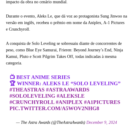
impacto da obra no cenário mundial.
Durante o evento, Aleks Le, que dá voz ao protagonista Sung Jinwoo na
versão em inglês, recebeu o prêmio em nome da Aniplex, A-1 Pictures
e Crunchyroll.
A conquista de Solo Leveling se sobressaiu diante de concorrentes de
peso, como Blue Eye Samurai, Frieren: Beyond Journey’s End, Ninja
Kamui, Pluto e Scott Pilgrim Takes Off, todas indicadas à mesma
categoria.
📺 BEST ANIME SERIES
🏆 WINNER: ALEKS LE “SOLO LEVELING”
#THEASTRAS
#ASTRAAWARDS
#SOLOLEVELING
#ALEKSLE
#CRUNCHYROLL
#ANIPLEX
#A1PICTURES
PIC.TWITTER.COM/A5WOV2NHG8
— The Astra Awards (@TheAstraAwards)
December 9, 2024