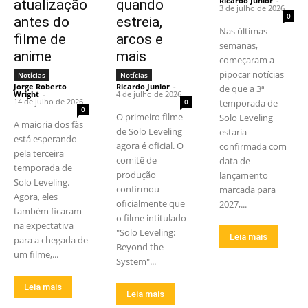
Ricardo Junior
-
atualização
quando
3 de julho de 2026
0
antes do
estreia,
Nas últimas
filme de
arcos e
semanas,
anime
mais
começaram a
pipocar notícias
Notícias
Notícias
Jorge Roberto
Ricardo Junior
-
de que a 3ª
Wright
-
4 de julho de 2026
14 de julho de 2026
0
temporada de
0
O primeiro filme
Solo Leveling
A maioria dos fãs
de Solo Leveling
estaria
está esperando
agora é oficial. O
confirmada com
pela terceira
comitê de
data de
temporada de
produção
lançamento
Solo Leveling.
confirmou
marcada para
Agora, eles
oficialmente que
2027,...
também ficaram
o filme intitulado
na expectativa
"Solo Leveling:
Leia mais
para a chegada de
Beyond the
um filme,...
System"...
Leia mais
Leia mais