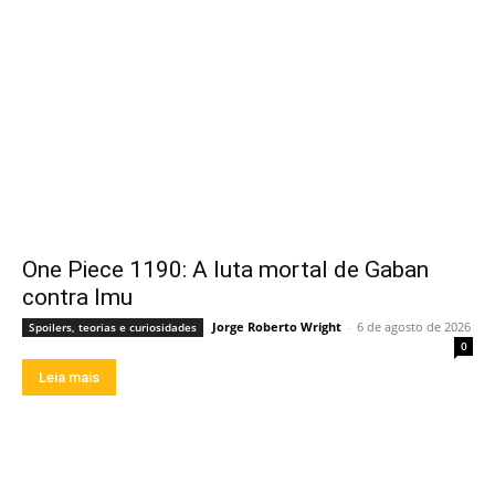
One Piece 1190: A luta mortal de Gaban
contra Imu
Jorge Roberto Wright
-
6 de agosto de 2026
Spoilers, teorias e curiosidades
0
Leia mais