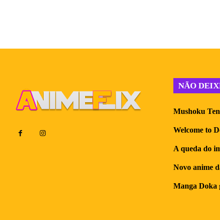
NÃO DEIX
Mushoku Tense
Welcome to D
A queda do im
Novo anime d
Manga Doka g