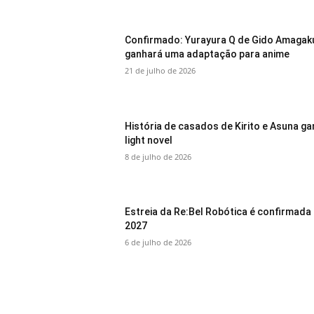
Confirmado: Yurayura Q de Gido Amagak
ganhará uma adaptação para anime
21 de julho de 2026
História de casados de Kirito e Asuna g
light novel
8 de julho de 2026
Estreia da Re:Bel Robótica é confirmada
2027
6 de julho de 2026