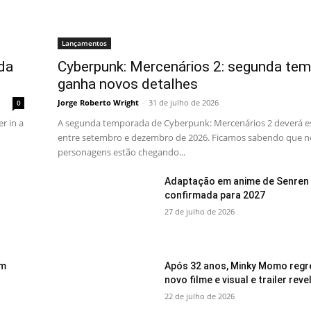
Lançamentos
ada
Cyberpunk: Mercenários 2: segunda te
ganha novos detalhes
Jorge Roberto Wright
-
31 de julho de 2026
0
r in a
A segunda temporada de Cyberpunk: Mercenários 2 deverá est
entre setembro e dezembro de 2026. Ficamos sabendo que 
personagens estão chegando...
Adaptação em anime de Senren 
confirmada para 2027
27 de julho de 2026
om
Após 32 anos, Minky Momo reg
novo filme e visual e trailer rev
22 de julho de 2026