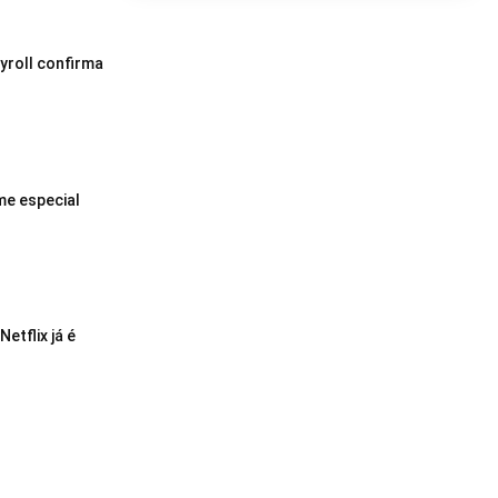
yroll confirma
me especial
etflix já é