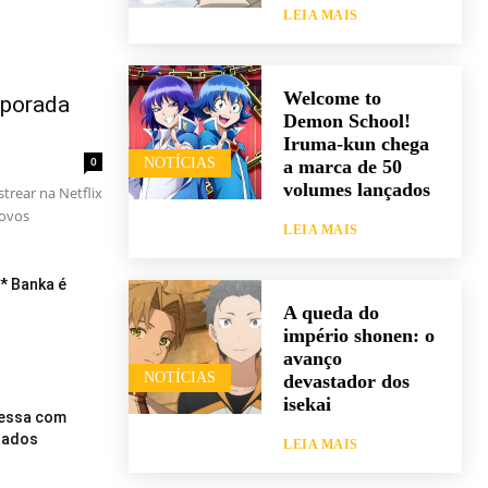
LEIA MAIS
Welcome to
mporada
Demon School!
Iruma-kun chega
0
NOTÍCIAS
a marca de 50
volumes lançados
rear na Netflix
novos
LEIA MAIS
* Banka é
A queda do
império shonen: o
avanço
NOTÍCIAS
devastador dos
isekai
ressa com
elados
LEIA MAIS