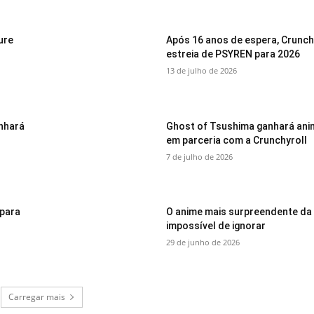
ure
Após 16 anos de espera, Crunch
estreia de PSYREN para 2026
13 de julho de 2026
anhará
Ghost of Tsushima ganhará ani
em parceria com a Crunchyroll
7 de julho de 2026
 para
O anime mais surpreendente da N
impossível de ignorar
29 de junho de 2026
Carregar mais