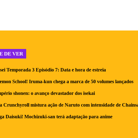
E DE VER
i Temporada 3 Episódio 7: Data e hora de estreia
emon School! Iruma-kun chega a marca de 50 volumes lançados
pério shonen: o avanço devastador dos isekai
a Crunchyroll mistura ação de Naruto com intensidade de Chain
a Daisuki! Mochizuki-san terá adaptação para anime