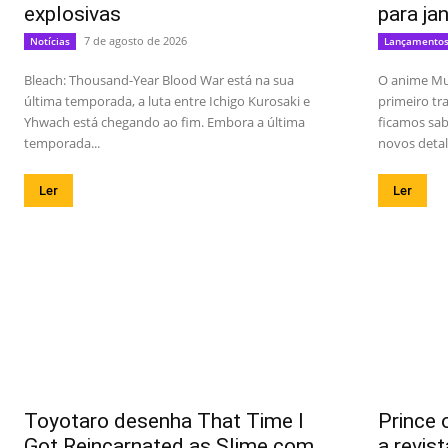
explosivas
para ja
7 de agosto de 2026
Notícias
Lançamento
Bleach: Thousand-Year Blood War está na sua
O anime Mu
última temporada, a luta entre Ichigo Kurosaki e
primeiro t
Yhwach está chegando ao fim. Embora a última
ficamos sab
temporada...
novos detal
Ler
Ler
Toyotaro desenha That Time I
Prince 
Got Reincarnated as Slime com
a revis