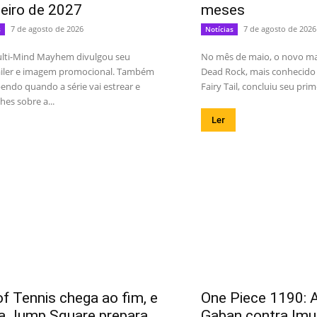
neiro de 2027
meses
7 de agosto de 2026
7 de agosto de 2026
s
Notícias
lti-Mind Mayhem divulgou seu
No mês de maio, o novo m
railer e imagem promocional. Também
Dead Rock, mais conhecido 
endo quando a série vai estrear e
Fairy Tail, concluiu seu prime
hes sobre a...
Ler
of Tennis chega ao fim, e
One Piece 1190: A
ta Jump Square prepara
Gaban contra Imu