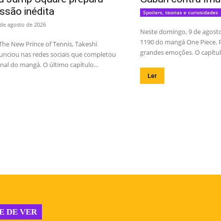
ssão inédita
Spoilers, teorias e curiosidades
 de agosto de 2026
Neste domingo, 9 de agosto,
1190 do mangá One Piece. P
The New Prince of Tennis, Takeshi
grandes emoções. O capítul
nciou nas redes sociais que completou
inal do mangá. O último capítulo...
Ler
E DE VER