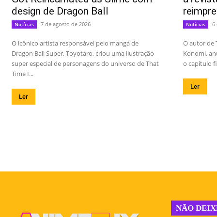
design de Dragon Ball
reimpre
7 de agosto de 2026
6
Notícias
Notícias
O icônico artista responsável pelo mangá de
O autor de 
Dragon Ball Super, Toyotaro, criou uma ilustração
Konomi, anu
super especial de personagens do universo de That
o capítulo f
Time I...
Ler
Ler
NÃO DEIX