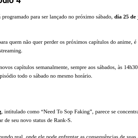
ódio 4
á programado para ser lançado no próximo sábado,
dia 25 de 
 para quem não quer perder os próximos capítulos do anime, é
streaming.
novos capítulos semanalmente, sempre aos sábados, às 14h30 
pisódio todo o sábado no mesmo horário.
g
, intitulado como “Need To Sop Faking”, parece se concentr
sar de seu novo status de Rank-S.
ndo real, onde ele pode enfrentar as consequências de suas 