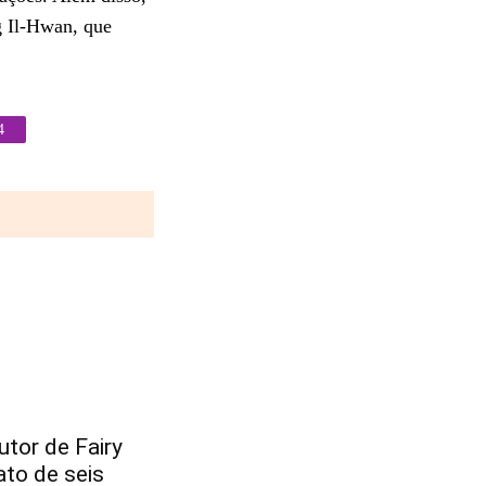
g Il-Hwan, que
4
tor de Fairy
ato de seis