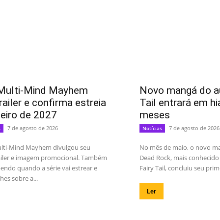
Multi-Mind Mayhem
Novo mangá do au
railer e confirma estreia
Tail entrará em hi
neiro de 2027
meses
7 de agosto de 2026
7 de agosto de 2026
s
Notícias
lti-Mind Mayhem divulgou seu
No mês de maio, o novo m
railer e imagem promocional. Também
Dead Rock, mais conhecido 
endo quando a série vai estrear e
Fairy Tail, concluiu seu prime
hes sobre a...
Ler