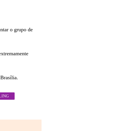
entar o grupo de
 extremamente
Brasília.
LING