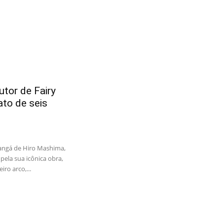
tor de Fairy
ato de seis
angá de Hiro Mashima,
pela sua icônica obra,
iro arco,...