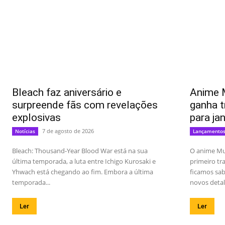
Bleach faz aniversário e
Anime 
surpreende fãs com revelações
ganha t
explosivas
para ja
7 de agosto de 2026
Notícias
Lançamento
Bleach: Thousand-Year Blood War está na sua
O anime Mu
última temporada, a luta entre Ichigo Kurosaki e
primeiro t
Yhwach está chegando ao fim. Embora a última
ficamos sab
temporada...
novos detal
Ler
Ler