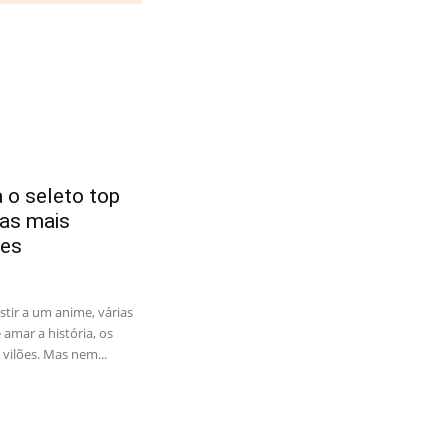
 o seleto top
tas mais
es
tir a um anime, várias
amar a história, os
vilões. Mas nem...