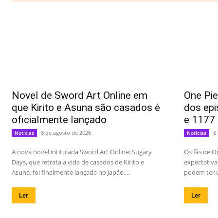
Novel de Sword Art Online em
One Pie
que Kirito e Asuna são casados é
dos epi
oficialmente lançado
e 1177
8 de agosto de 2026
8
Notícias
Notícias
A nova novel intitulada Sword Art Online: Sugary
Os fãs de O
Days, que retrata a vida de casados de Kirito e
expectativa
Asuna, foi finalmente lançada no Japão....
podem ter u
Ler
Ler