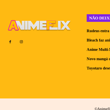
NÃO DEIX
Rudeus entra 
Bleach faz an
Anime Multi-M
Novo mangá do
Toyotaro dese
©Animeflix