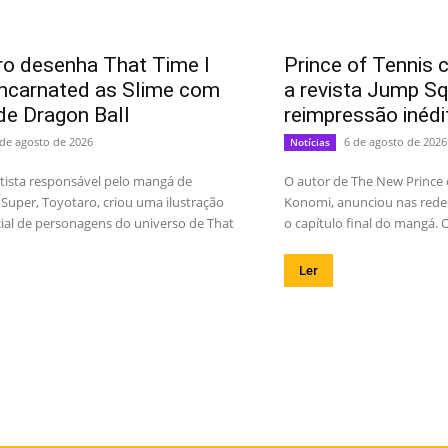
o desenha That Time I
Prince of Tennis 
ncarnated as Slime com
a revista Jump Sq
de Dragon Ball
reimpressão inédi
 de agosto de 2026
6 de agosto de 2026
Notícias
rtista responsável pelo mangá de
O autor de The New Prince o
 Super, Toyotaro, criou uma ilustração
Konomi, anunciou nas rede
ial de personagens do universo de That
o capítulo final do mangá. O
Ler