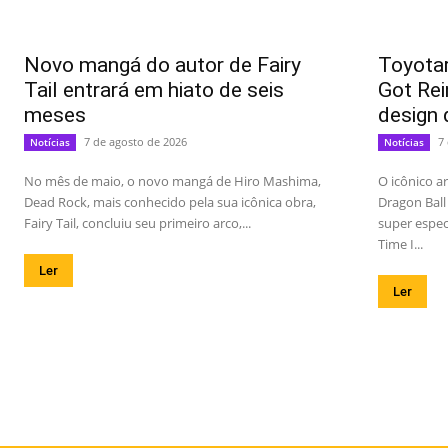
Novo mangá do autor de Fairy
Toyotar
Tail entrará em hiato de seis
Got Rei
meses
design 
7 de agosto de 2026
7
Notícias
Notícias
No mês de maio, o novo mangá de Hiro Mashima,
O icônico a
Dead Rock, mais conhecido pela sua icônica obra,
Dragon Ball
Fairy Tail, concluiu seu primeiro arco,...
super espec
Time I...
Ler
Ler