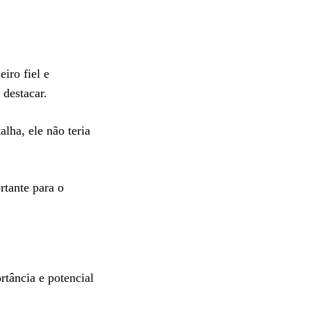
iro fiel e
destacar.
lha, ele não teria
tante para o
tância e potencial