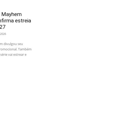
d Mayhem
nfirma estreia
027
 2026
m divulgou seu
 promocional. Também
érie vai estrear e