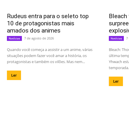
Rudeus entra para o seleto top
Bleach 
10 de protagonistas mais
surpree
amados dos animes
explosi
7 de agosto de 2026
7
Notícias
Notícias
Quando você começa a assistir a um anime, várias
Bleach: Tho
situações podem fazer você amar a história, os
última temp
protagonistas e também os vilões. Mas nem...
Yhwach est
temporada..
Ler
Ler