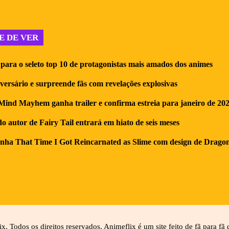
E DE VER
para o seleto top 10 de protagonistas mais amados dos animes
iversário e surpreende fãs com revelações explosivas
ind Mayhem ganha trailer e confirma estreia para janeiro de 20
 autor de Fairy Tail entrará em hiato de seis meses
nha That Time I Got Reincarnated as Slime com design de Dragon
. Todos os direitos reservados. Animeflix é um site feito de fã para fã