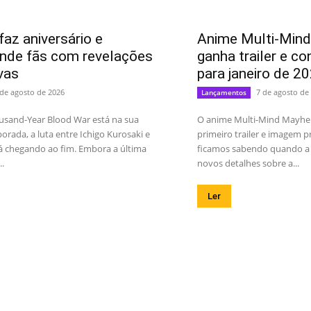
faz aniversário e
Anime Multi-Min
nde fãs com revelações
ganha trailer e co
vas
para janeiro de 2
 de agosto de 2026
7 de agosto de
Lançamentos
usand-Year Blood War está na sua
O anime Multi-Mind Mayhe
orada, a luta entre Ichigo Kurosaki e
primeiro trailer e imagem
á chegando ao fim. Embora a última
ficamos sabendo quando a s
.
novos detalhes sobre a...
Ler