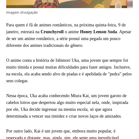
Imagem divulgação
Para quem é fã de animes românticos, na próxima quinta-feira, 9 de
janeiro, estreará na
Crunchyroll
o anime
Honey Lemon Soda
. Apesar
de ser um anime romântico, a série possuí uma pegada um pouco
diferente dos animes tradicionais do gênero.
O anime conta a história de Ishimori Uka, uma jovem que sempre foi
muito tímida e possui muitas dificuldades para fazer amigos. Inclusive,
na escola, ela acaba sendo alvo de piadas e é apelidada de “pedra” pelos
seus colegas.
Nessa época, Uka acaba conhecendo Miura Kai, um jovem garoto de
cabelos loiros que despertou algo muito especial nela, onde, inspirada
por ele, Uka decide ingressar na mesma escola, só que agora
determinada a vencer sua timidez e criar novos laços de amizades.
Por outro lado, Kai é um jovem que, embora muito popular, é
reservado e distante, mas, ainda, sim, ele sente uma inexplicável