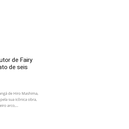
tor de Fairy
ato de seis
angá de Hiro Mashima,
pela sua icônica obra,
iro arco,...