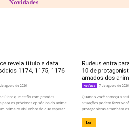
Novidades
ce revela título e data
Rudeus entra para
sódios 1174, 1175, 1176
10 de protagonis
amados dos anim
 de agosto de 2026
7 de agosto de 2026
Notícias
ne Piece que estão com grandes
Quando você começa a assis
s para os próximos episódios do anime
situações podem fazer você 
m primeiro vislumbre do que esperar...
protagonistas e também os 
Ler