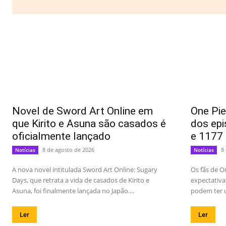
Novel de Sword Art Online em
One Pie
que Kirito e Asuna são casados é
dos epi
oficialmente lançado
e 1177
8 de agosto de 2026
8
Notícias
Notícias
A nova novel intitulada Sword Art Online: Sugary
Os fãs de O
Days, que retrata a vida de casados de Kirito e
expectativa
Asuna, foi finalmente lançada no Japão....
podem ter u
Ler
Ler