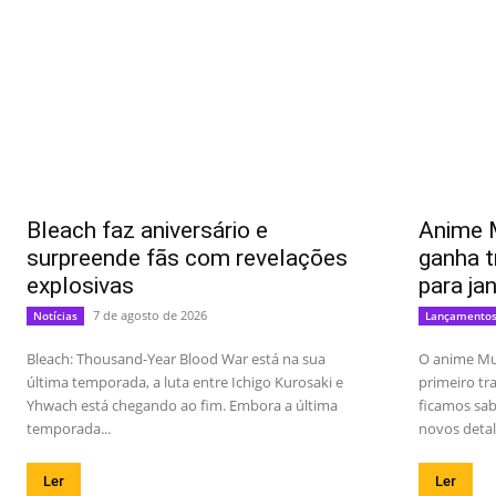
Bleach faz aniversário e
Anime 
surpreende fãs com revelações
ganha t
explosivas
para ja
7 de agosto de 2026
Notícias
Lançamento
Bleach: Thousand-Year Blood War está na sua
O anime Mu
última temporada, a luta entre Ichigo Kurosaki e
primeiro t
Yhwach está chegando ao fim. Embora a última
ficamos sab
temporada...
novos detal
Ler
Ler