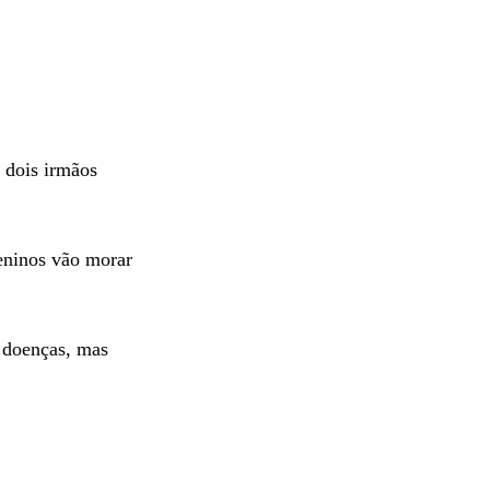
 dois irmãos
eninos vão morar
s doenças, mas