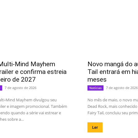
Multi-Mind Mayhem
Novo mangá do au
railer e confirma estreia
Tail entrará em hi
neiro de 2027
meses
7 de agosto de 2026
7 de agosto de 2026
s
Notícias
lti-Mind Mayhem divulgou seu
No mês de maio, o novo m
railer e imagem promocional. Também
Dead Rock, mais conhecido 
endo quando a série vai estrear e
Fairy Tail, concluiu seu prime
hes sobre a...
Ler