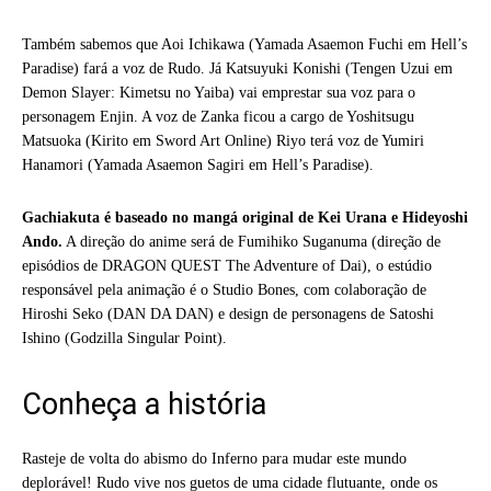
Também sabemos que Aoi Ichikawa (Yamada Asaemon Fuchi em Hell’s
Paradise) fará a voz de Rudo. Já Katsuyuki Konishi (Tengen Uzui em
Demon Slayer: Kimetsu no Yaiba) vai emprestar sua voz para o
personagem Enjin. A voz de Zanka ficou a cargo de Yoshitsugu
Matsuoka (Kirito em Sword Art Online) Riyo terá voz de Yumiri
Hanamori (Yamada Asaemon Sagiri em Hell’s Paradise).
Gachiakuta é baseado no mangá original de Kei Urana e Hideyoshi
Ando.
A direção do anime será de Fumihiko Suganuma (direção de
episódios de DRAGON QUEST The Adventure of Dai), o estúdio
responsável pela animação é o Studio Bones, com colaboração de
Hiroshi Seko (DAN DA DAN) e design de personagens de Satoshi
Ishino (Godzilla Singular Point).
Conheça a história
Rasteje de volta do abismo do Inferno para mudar este mundo
deplorável! Rudo vive nos guetos de uma cidade flutuante, onde os