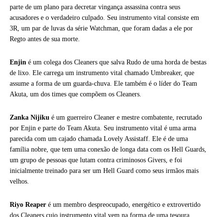
parte de um plano para decretar vingança assassina contra seus
acusadores e o verdadeiro culpado. Seu instrumento vital consiste em
3R, um par de luvas da série Watchman, que foram dadas a ele por
Regto antes de sua morte.
Enjin
é um colega dos Cleaners que salva Rudo de uma horda de bestas
de lixo. Ele carrega um instrumento vital chamado Umbreaker, que
assume a forma de um guarda-chuva. Ele também é o líder do Team
Akuta, um dos times que compõem os Cleaners.
Zanka Nijiku
é um guerreiro Cleaner e mestre combatente, recrutado
por Enjin e parte do Team Akuta. Seu instrumento vital é uma arma
parecida com um cajado chamada Lovely Assistaff. Ele é de uma
família nobre, que tem uma conexão de longa data com os Hell Guards,
um grupo de pessoas que lutam contra criminosos Givers, e foi
inicialmente treinado para ser um Hell Guard como seus irmãos mais
velhos.
Riyo Reaper
é um membro despreocupado, energético e extrovertido
dos Cleaners cujo instrumento vital vem na forma de uma tesoura