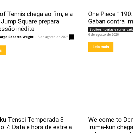
of Tennis chega ao fim, e a
One Piece 1190:
a Jump Square prepara
Gaban contra I
essão inédita
Spoilers, teorias e curiosidad
6 de agosto de 2026
Jorge Roberto Wright
-
6 de agosto de 2026
0
Leia mais
is
ku Tensei Temporada 3
Welcome to Dem
o 7: Data e hora de estreia
Iruma-kun chega