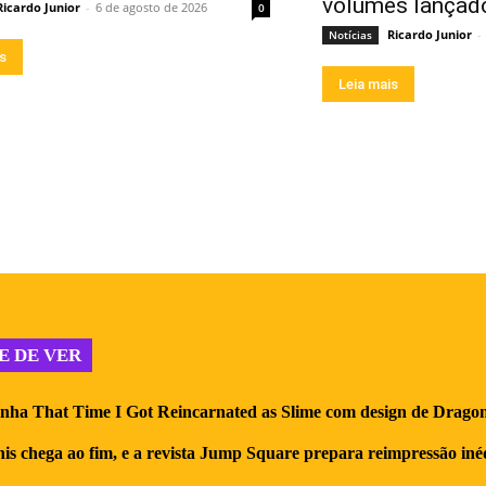
volumes lançad
Ricardo Junior
-
6 de agosto de 2026
0
Ricardo Junior
-
Notícias
is
Leia mais
E DE VER
nha That Time I Got Reincarnated as Slime com design de Dragon
nis chega ao fim, e a revista Jump Square prepara reimpressão iné