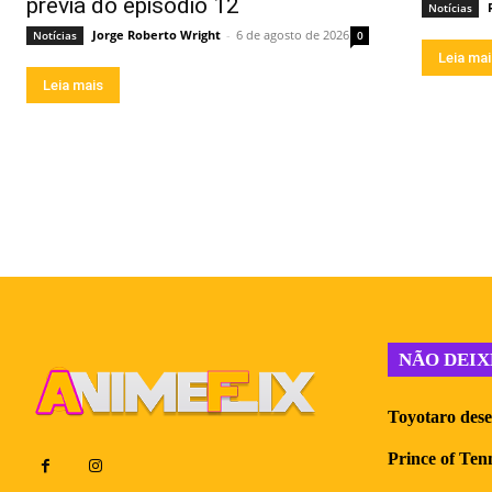
prévia do episódio 12
Notícias
Jorge Roberto Wright
-
6 de agosto de 2026
Notícias
0
Leia ma
Leia mais
NÃO DEIX
Toyotaro dese
Prince of Ten