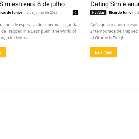
Sim estreará 8 de julho
Dating Sim é anu
icardo Junior
-
3 de junho de 2026
Ricardo Junior
-
0
Notícias
o anos de espera, a tão esperada segunda
Após quatro anos de esper
de Trapped in a Dating Sim: The World of
2ª temporada de Trapped i
ough for Mobs...
of Otome is Tough...
s
Leia mais