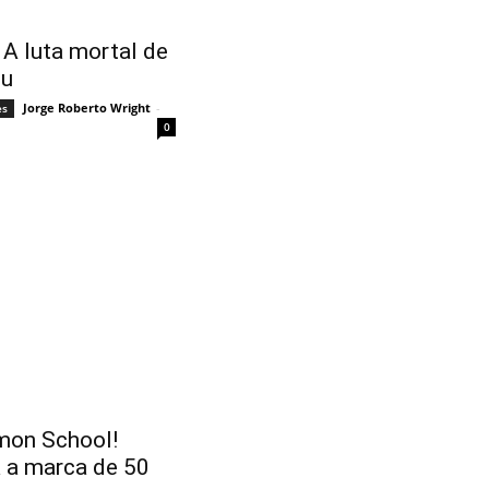
 A luta mortal de
mu
Jorge Roberto Wright
-
es
0
on School!
 a marca de 50