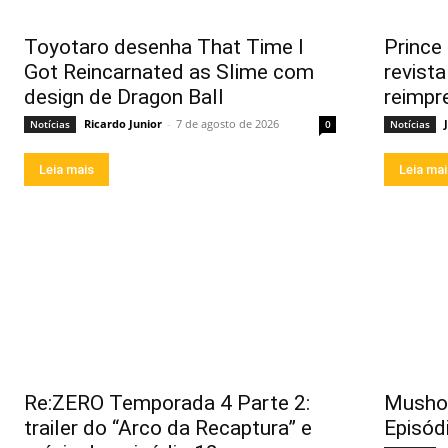
Toyotaro desenha That Time I
Prince 
Got Reincarnated as Slime com
revist
design de Dragon Ball
reimpr
Ricardo Junior
-
7 de agosto de 2026
Notícias
0
Notícias
Leia mais
Leia ma
Re:ZERO Temporada 4 Parte 2:
Musho
trailer do “Arco da Recaptura” e
Episódi