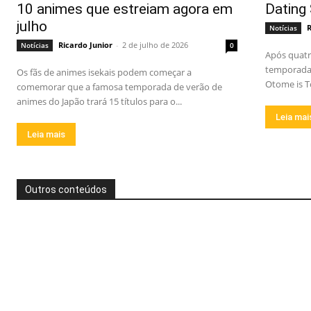
10 animes que estreiam agora em
Dating 
julho
R
Notícias
Ricardo Junior
-
2 de julho de 2026
Notícias
0
Após quatr
temporada 
Os fãs de animes isekais podem começar a
Otome is T
comemorar que a famosa temporada de verão de
animes do Japão trará 15 títulos para o...
Leia mai
Leia mais
Outros conteúdos