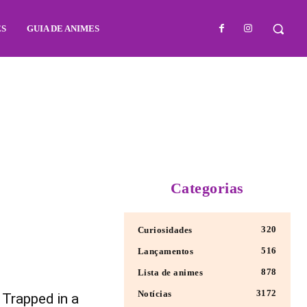
ES
GUIA DE ANIMES
Categorias
320
Curiosidades
516
Lançamentos
878
Lista de animes
3172
Notícias
Trapped in a