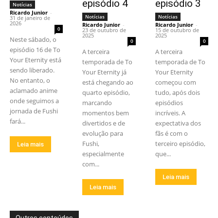
episódio 4
episódio 3
Notícias
Ricardo Junior
-
Notícias
Notícias
31 de janeiro de
2026
Ricardo Junior
-
Ricardo Junior
-
0
23 de outubro de
15 de outubro de
2025
2025
Neste sábado, o
0
0
episódio 16 de To
A terceira
A terceira
Your Eternity está
temporada de To
temporada de To
sendo liberado.
Your Eternity já
Your Eternity
No entanto, o
está chegando ao
começou com
aclamado anime
quarto episódio,
tudo, após dois
onde seguimos a
marcando
episódios
jornada de Fushi
momentos bem
incríveis. A
fará...
divertidos e de
expectativa dos
evolução para
fãs é com o
Fushi,
terceiro episódio,
Leia mais
especialmente
que...
com...
Leia mais
Leia mais
Outros conteúdos