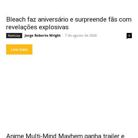
Bleach faz aniversário e surpreende fãs com
revelações explosivas
Jorge Roberto Wright
-
7 de agosto de 2026
Notícias
0
Leia mais
Anime Multi-Mind Mayhem ganha trailer e