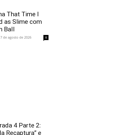
a That Time I
d as Slime com
n Ball
7 de agosto de 2026
0
ada 4 Parte 2:
 da Recaptura” e