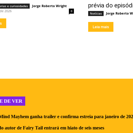
prévia do episód
Jorge Roberto Wright
-
orias e curiosidades
 de 2026
0
Jorge Roberto W
Notícias
is
Leia mais
E DE VER
ind Mayhem ganha trailer e confirma estreia para janeiro de 20
 autor de Fairy Tail entrará em hiato de seis meses