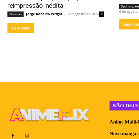
reimpressão inédita
Spoilers, te
6 de agosto
Jorge Roberto Wright
-
6 de agosto de 2026
Notícias
0
Leia ma
Leia mais
NÃO DEIX
Anime Multi-M
Novo mangá do