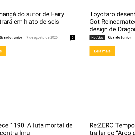
angá do autor de Fairy
Toyotaro desenh
trará em hiato de seis
Got Reincarnate
design de Drago
Ricardo Junior
-
7 de agosto de 2026
Ricardo Junior
-
0
Notícias
is
Leia mais
ece 1190: A luta mortal de
Re:ZERO Tempor
contra Imu
trailer do “Arco