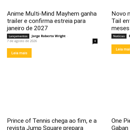
Anime Multi-Mind Mayhem ganha
Novo m
trailer e confirma estreia para
Tail en
janeiro de 2027
meses
Jorge Roberto Wright
-
Lançamentos
Notícias
7 de agosto de 2026
0
Leia ma
Leia mais
Prince of Tennis chega ao fim, e a
One Pi
revista Jump Square prepara
Gaban 