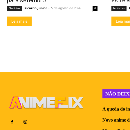
para setembro
estreia
Ricardo Junior
-
5 de agosto de 2026
Notícias
0
Notícias
Leia mais
Leia ma
NÃO DEIX
A queda do im
Novo anime d