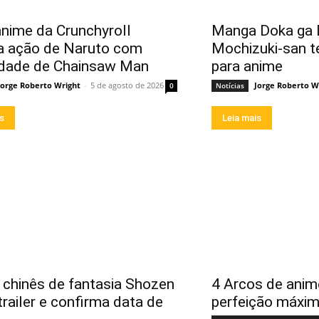
nime da Crunchyroll
Manga Doka ga D
a ação de Naruto com
Mochizuki-san t
idade de Chainsaw Man
para anime
Jorge Roberto Wright
-
5 de agosto de 2026
Jorge Roberto W
0
Notícias
is
Leia mais
chinês de fantasia Shozen
4 Arcos de anim
trailer e confirma data de
perfeição máxi