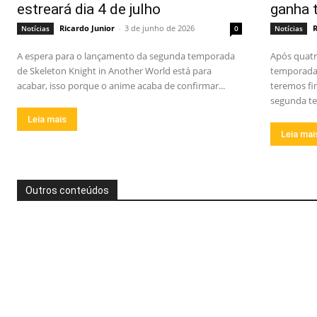
estreará dia 4 de julho
ganha t
Ricardo Junior
-
3 de junho de 2026
R
Notícias
0
Notícias
A espera para o lançamento da segunda temporada
Após quatr
de Skeleton Knight in Another World está para
temporada 
acabar, isso porque o anime acaba de confirmar...
teremos fi
segunda te
Leia mais
Leia mai
Outros conteúdos