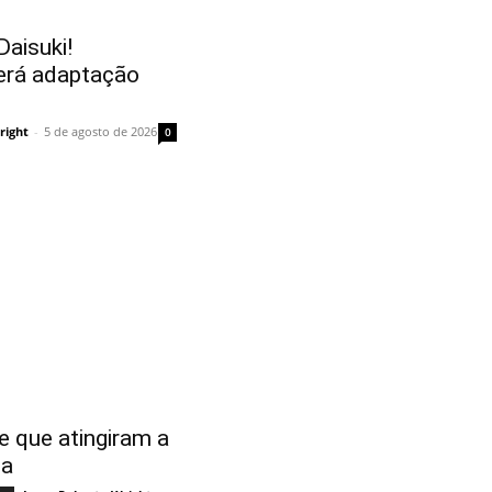
aisuki!
erá adaptação
right
-
5 de agosto de 2026
0
e que atingiram a
ma