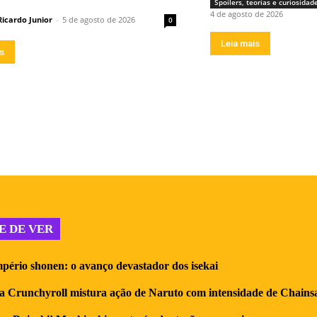
Spoilers, teorias e curiosidad
4 de agosto de 2026
Ricardo Junior
-
5 de agosto de 2026
0
Leia mais
is
E DE VER
pério shonen: o avanço devastador dos isekai
a Crunchyroll mistura ação de Naruto com intensidade de Chain