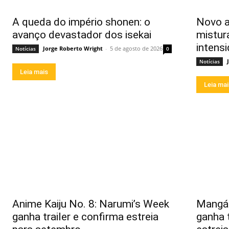
A queda do império shonen: o
Novo a
avanço devastador dos isekai
mistur
intens
Jorge Roberto Wright
-
5 de agosto de 2026
Notícias
0
Notícias
Leia mais
Leia ma
Anime Kaiju No. 8: Narumi’s Week
Mangá 
ganha trailer e confirma estreia
ganha 