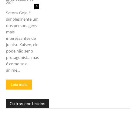
2024
0
Satoru Gojo é
simplesmente um
dos personagens
mais
interessantes de
Jujutsu Kaisen, ele
pode não ser o
protagonista, mas
é como se o
anime...
Leia mais
Outros conteúdos