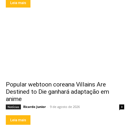
Leia mais
Popular webtoon coreana Villains Are
Destined to Die ganhará adaptação em
anime
Ricardo Junior
-
9 de agosto de 2026
Notícias
0
Leia mais