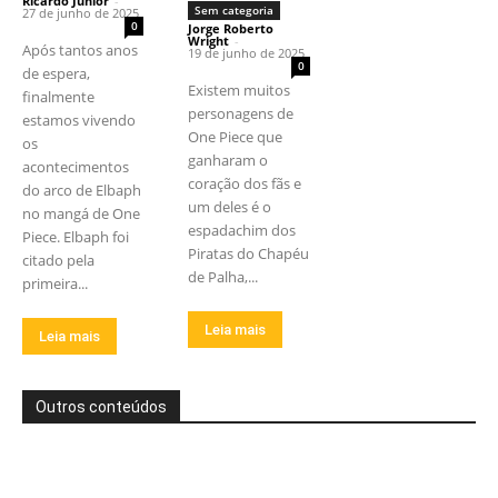
Ricardo Junior
-
Sem categoria
27 de junho de 2025
0
Jorge Roberto
Wright
-
Após tantos anos
19 de junho de 2025
0
de espera,
Existem muitos
finalmente
personagens de
estamos vivendo
One Piece que
os
ganharam o
acontecimentos
coração dos fãs e
do arco de Elbaph
um deles é o
no mangá de One
espadachim dos
Piece. Elbaph foi
Piratas do Chapéu
citado pela
de Palha,...
primeira...
Leia mais
Leia mais
Outros conteúdos