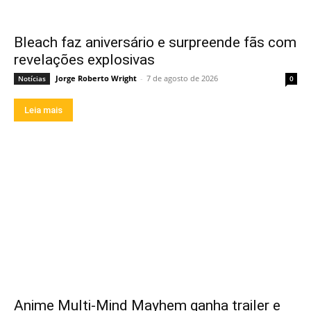
Bleach faz aniversário e surpreende fãs com
revelações explosivas
Jorge Roberto Wright
-
7 de agosto de 2026
Notícias
0
Leia mais
Anime Multi-Mind Mayhem ganha trailer e