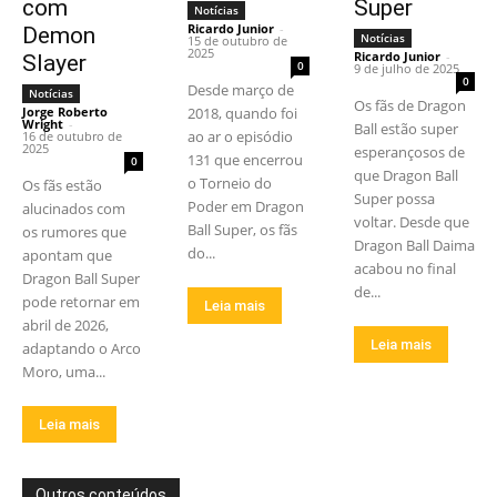
com
Super
Notícias
Ricardo Junior
-
Demon
Notícias
15 de outubro de
2025
Ricardo Junior
-
Slayer
0
9 de julho de 2025
0
Desde março de
Notícias
Os fãs de Dragon
Jorge Roberto
2018, quando foi
Wright
-
Ball estão super
ao ar o episódio
16 de outubro de
2025
esperançosos de
131 que encerrou
0
que Dragon Ball
o Torneio do
Os fãs estão
Super possa
Poder em Dragon
alucinados com
voltar. Desde que
Ball Super, os fãs
os rumores que
Dragon Ball Daima
do...
apontam que
acabou no final
Dragon Ball Super
de...
pode retornar em
Leia mais
abril de 2026,
Leia mais
adaptando o Arco
Moro, uma...
Leia mais
Outros conteúdos