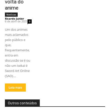
volta do
anime
Notícias
Ricardo Junior
-
6 de abril de 2025
0
Um dos animes
mais aclamados
pelo público e
que,
frequentemente,
entra em
discussão se é ou
não um isekai é
Sword Art Online
(SAO)....
Leia mais
Outros conteúdos