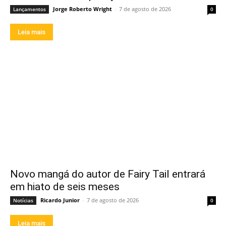
Jorge Roberto Wright
-
7 de agosto de 2026
Lançamentos
0
Leia mais
Novo mangá do autor de Fairy Tail entrará
em hiato de seis meses
Ricardo Junior
-
7 de agosto de 2026
Notícias
0
Leia mais