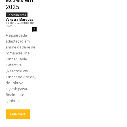
2025
Lançamentos
Vanessa Marques
-
11 de dezembro de
2024
0
A aguardada
adaptação em
anime da série de
romances The
Dinner Table
Detective
(Nazotoki wa
Dinner no Ato de),
de Tokuya
Higashigawa,
finalmente
ganhou...
Leia mais