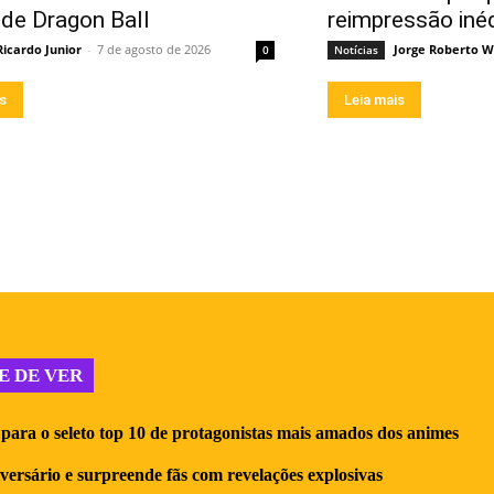
 de Dragon Ball
reimpressão iné
Ricardo Junior
-
7 de agosto de 2026
Jorge Roberto W
0
Notícias
is
Leia mais
E DE VER
para o seleto top 10 de protagonistas mais amados dos animes
iversário e surpreende fãs com revelações explosivas