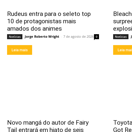
Rudeus entra para o seleto top
Bleach 
10 de protagonistas mais
surpre
amados dos animes
explos
Jorge Roberto Wright
-
7 de agosto de 2026
Notícias
0
Notícias
Leia mais
Leia ma
Novo mangá do autor de Fairy
Toyota
Tail entrará em hiato de seis
Got Re