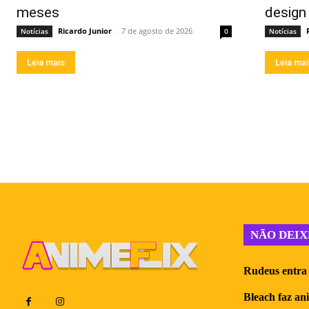
meses
design
Ricardo Junior
-
7 de agosto de 2026
Notícias
0
Notícias
Leia mais
Leia ma
NÃO DEIX
Rudeus entra 
Bleach faz an