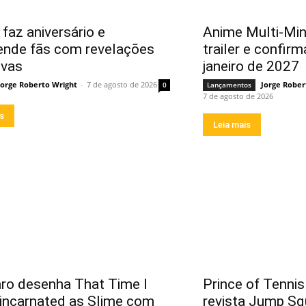
faz aniversário e
Anime Multi-Mi
ende fãs com revelações
trailer e confirm
ivas
janeiro de 2027
Jorge Roberto Wright
-
7 de agosto de 2026
Jorge Rober
0
Lançamentos
7 de agosto de 2026
is
Leia mais
ro desenha That Time I
Prince of Tennis
incarnated as Slime com
revista Jump Sq