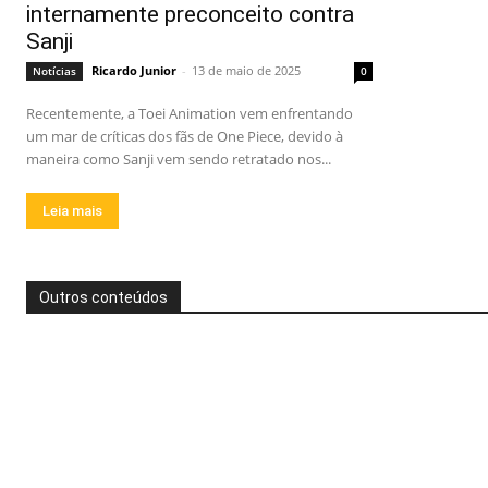
internamente preconceito contra
Sanji
Ricardo Junior
-
13 de maio de 2025
Notícias
0
Recentemente, a Toei Animation vem enfrentando
um mar de críticas dos fãs de One Piece, devido à
maneira como Sanji vem sendo retratado nos...
Leia mais
Outros conteúdos