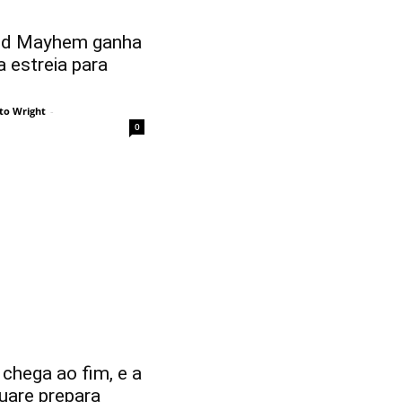
nd Mayhem ganha
a estreia para
to Wright
-
0
 chega ao fim, e a
uare prepara