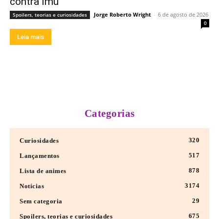
contra Imu
Jorge Roberto Wright
-
6 de agosto de 2026
Spoilers, teorias e curiosidades
0
Leia mais
Categorias
320
Curiosidades
517
Lançamentos
878
Lista de animes
3174
Notícias
29
Sem categoria
675
Spoilers, teorias e curiosidades