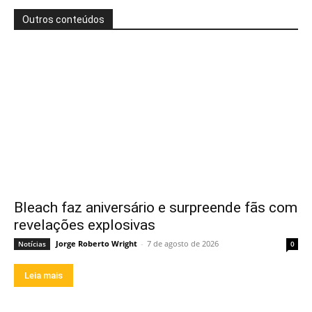
Outros conteúdos
Bleach faz aniversário e surpreende fãs com
revelações explosivas
Jorge Roberto Wright
-
7 de agosto de 2026
Notícias
0
Leia mais