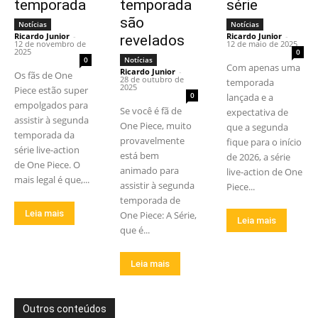
temporada
temporada
série
são
Notícias
Notícias
Ricardo Junior
-
Ricardo Junior
-
revelados
12 de novembro de
12 de maio de 2025
2025
0
0
Notícias
Com apenas uma
Ricardo Junior
-
Os fãs de One
28 de outubro de
temporada
2025
Piece estão super
0
lançada e a
empolgados para
Se você é fã de
expectativa de
assistir à segunda
One Piece, muito
que a segunda
temporada da
provavelmente
fique para o início
série live-action
está bem
de 2026, a série
de One Piece. O
animado para
live-action de One
mais legal é que,...
assistir à segunda
Piece...
temporada de
Leia mais
One Piece: A Série,
Leia mais
que é...
Leia mais
Outros conteúdos