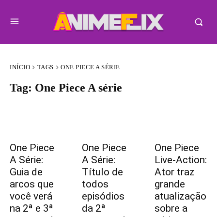
INÍCIO
TAGS
ONE PIECE A SÉRIE
Tag:
One Piece A série
One Piece
One Piece
One Piece
A Série:
A Série:
Live-Action:
Guia de
Título de
Ator traz
arcos que
todos
grande
você verá
episódios
atualização
na 2ª e 3ª
da 2ª
sobre a