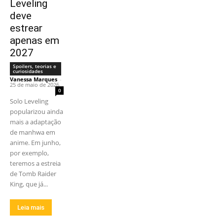
Leveling
deve
estrear
apenas em
2027
Spoilers, teorias e
curiosidades
Vanessa Marques
-
25 de maio de 2026
0
Solo Leveling
popularizou ainda
mais a adaptação
de manhwa em
anime. Em junho,
por exemplo,
teremos a estreia
de Tomb Raider
King, que já...
Leia mais