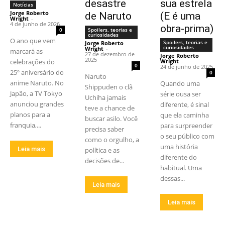
desastre
sua estrela
Notícias
Jorge Roberto
de Naruto
(E é uma
Wright
-
4 de junho de 2026
obra-prima)
0
Spoilers, teorias e
curiosidades
O ano que vem
Spoilers, teorias e
Jorge Roberto
curiosidades
Wright
-
marcará as
27 de dezembro de
Jorge Roberto
2025
celebrações do
Wright
-
0
24 de junho de 2025
25º aniversário do
0
Naruto
anime Naruto. No
Quando uma
Shippuden o clã
Japão, a TV Tokyo
série ousa ser
Uchiha jamais
anunciou grandes
diferente, é sinal
teve a chance de
planos para a
que ela caminha
buscar asilo. Você
franquia,...
para surpreender
precisa saber
o seu público com
como o orgulho, a
uma história
Leia mais
política e as
diferente do
decisões de...
habitual. Uma
dessas...
Leia mais
Leia mais