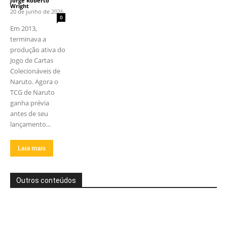
Jorge Roberto
Wright
-
20 de junho de 2026
0
Em 2013,
terminava a
produção ativa do
Jogo de Cartas
Colecionáveis ​​de
Naruto. Agora o
TCG de Naruto
ganha prévia
antes de seu
lançamento...
Leia mais
Outros conteúdos