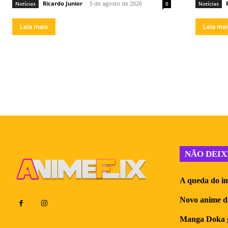
Ricardo Junior
-
5 de agosto de 2026
Notícias
0
Notícias
Leia mais
Leia ma
NÃO DEIX
A queda do im
Novo anime d
Manga Doka g