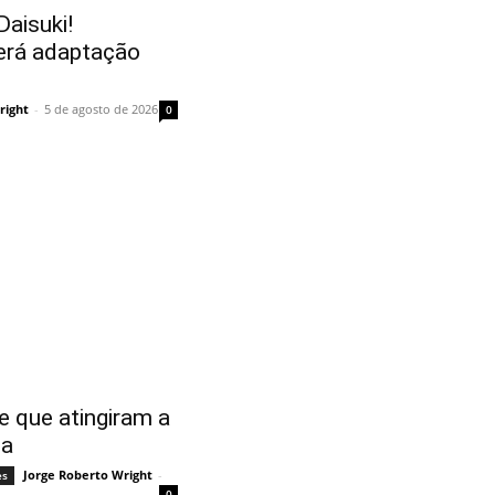
aisuki!
erá adaptação
right
-
5 de agosto de 2026
0
e que atingiram a
ma
Jorge Roberto Wright
-
es
0