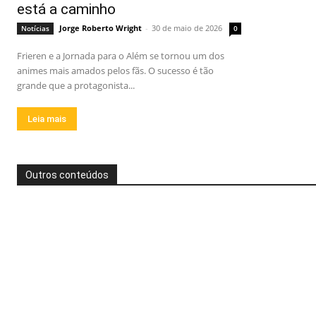
está a caminho
Jorge Roberto Wright
-
30 de maio de 2026
Notícias
0
Frieren e a Jornada para o Além se tornou um dos
animes mais amados pelos fãs. O sucesso é tão
grande que a protagonista...
Leia mais
Outros conteúdos