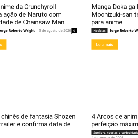
nime da Crunchyroll
Manga Doka ga D
a ação de Naruto com
Mochizuki-san t
idade de Chainsaw Man
para anime
Jorge Roberto Wright
-
5 de agosto de 2026
Jorge Roberto W
0
Notícias
is
Leia mais
chinês de fantasia Shozen
4 Arcos de anim
trailer e confirma data de
perfeição máxi
Spoilers, teorias e curiosidad
4 de agosto de 2026