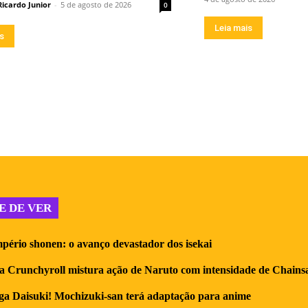
Ricardo Junior
-
5 de agosto de 2026
0
Leia mais
is
E DE VER
pério shonen: o avanço devastador dos isekai
a Crunchyroll mistura ação de Naruto com intensidade de Chain
a Daisuki! Mochizuki-san terá adaptação para anime