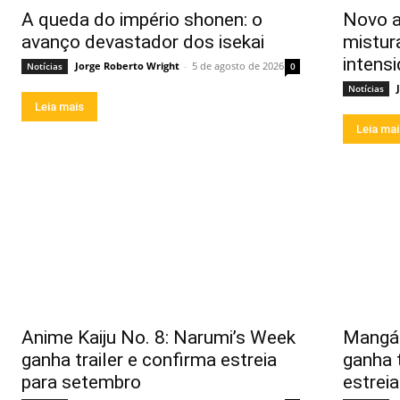
A queda do império shonen: o
Novo a
avanço devastador dos isekai
mistur
intens
Jorge Roberto Wright
-
5 de agosto de 2026
Notícias
0
Notícias
Leia mais
Leia ma
Anime Kaiju No. 8: Narumi’s Week
Mangá 
ganha trailer e confirma estreia
ganha 
para setembro
estreia