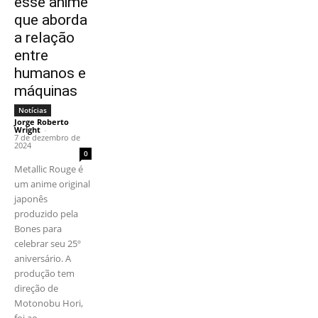
esse anime
que aborda
a relação
entre
humanos e
máquinas
Notícias
Jorge Roberto
Wright
-
7 de dezembro de
2024
0
Metallic Rouge é
um anime original
japonês
produzido pela
Bones para
celebrar seu 25º
aniversário. A
produção tem
direção de
Motonobu Hori,
foi ao...