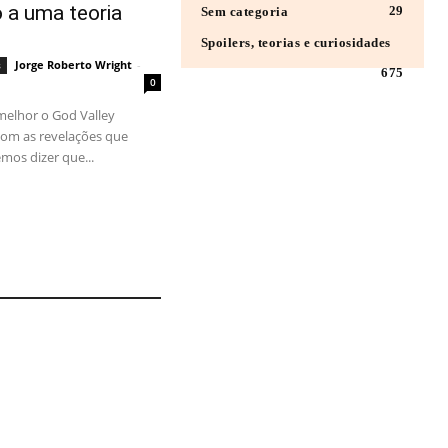
o a uma teoria
29
Sem categoria
Spoilers, teorias e curiosidades
Jorge Roberto Wright
-
s
675
0
melhor o God Valley
 Com as revelações que
emos dizer que...