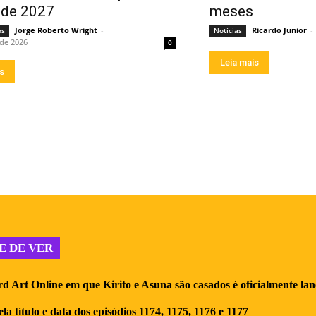
o de 2027
meses
Jorge Roberto Wright
-
Ricardo Junior
-
os
Notícias
 de 2026
0
Leia mais
is
E DE VER
d Art Online em que Kirito e Asuna são casados é oficialmente la
la título e data dos episódios 1174, 1175, 1176 e 1177