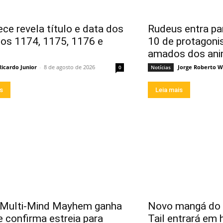
ece revela título e data dos
Rudeus entra par
ios 1174, 1175, 1176 e
10 de protagoni
amados dos an
Ricardo Junior
-
8 de agosto de 2026
Jorge Roberto W
0
Notícias
is
Leia mais
 Multi-Mind Mayhem ganha
Novo mangá do a
 e confirma estreia para
Tail entrará em 