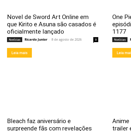
Novel de Sword Art Online em
One Pi
que Kirito e Asuna são casados é
episód
oficialmente lançado
1177
Ricardo Junior
-
8 de agosto de 2026
Notícias
0
Notícias
Leia mais
Leia ma
Bleach faz aniversário e
Anime
surpreende fãs com revelações
trailer