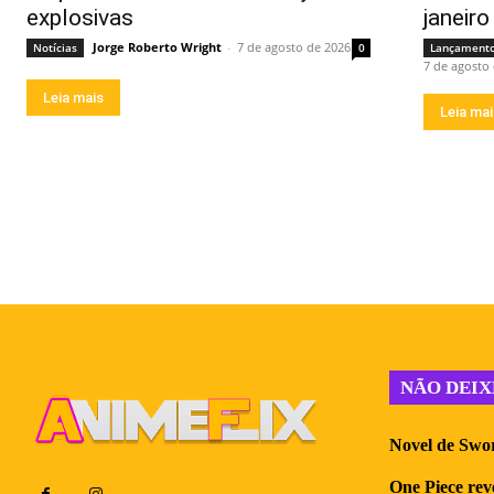
explosivas
janeir
Jorge Roberto Wright
-
7 de agosto de 2026
Notícias
0
Lançament
7 de agosto
Leia mais
Leia ma
NÃO DEIX
Novel de Swor
One Piece reve