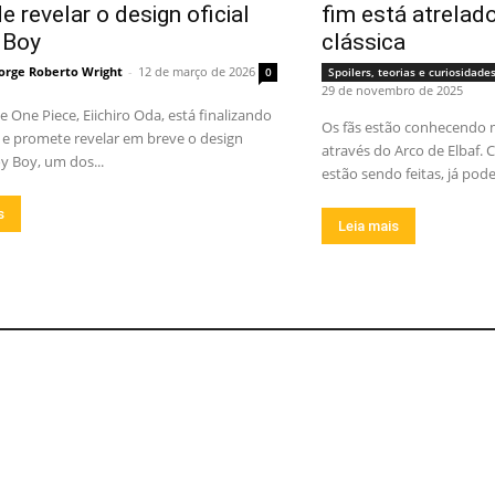
e revelar o design oficial
fim está atrelad
 Boy
clássica
orge Roberto Wright
-
12 de março de 2026
0
Spoilers, teorias e curiosidade
29 de novembro de 2025
e One Piece, Eiichiro Oda, está finalizando
Os fãs estão conhecendo 
e promete revelar em breve o design
através do Arco de Elbaf.
oy Boy, um dos...
estão sendo feitas, já pod
s
Leia mais