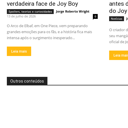
verdadeira face de Joy Boy
antes d
do Joy
Jorge Roberto Wright
-
Spoilers, teorias e curiosidades
13 de julho de 2026
0
J
Notícias
O Arco de Elbaf, em One Piece, vem preparando
O criador d
grandes emoções para os fãs, e a história fica mais
seu mangá 
intensa após o surgimento inesperado...
oficial de J
Leia mais
Leia mai
Outros conteúdos