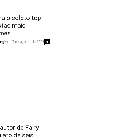
a o seleto top
stas mais
imes
right
-
7 de agosto de 2026
0
utor de Fairy
hiato de seis