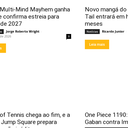
 Multi-Mind Mayhem ganha
Novo mangá do a
 e confirma estreia para
Tail entrará em 
o de 2027
meses
Jorge Roberto Wright
-
Ricardo Junior
-
os
Notícias
 de 2026
0
Leia mais
is
of Tennis chega ao fim, e a
One Piece 1190:
a Jump Square prepara
Gaban contra I