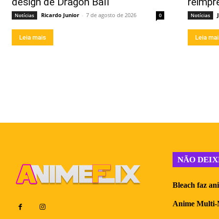
design de Dragon Ball
reimpr
Ricardo Junior
-
7 de agosto de 2026
Notícias
0
Notícias
Leia mais
Leia ma
NÃO DEIX
Bleach faz an
Anime Multi-M