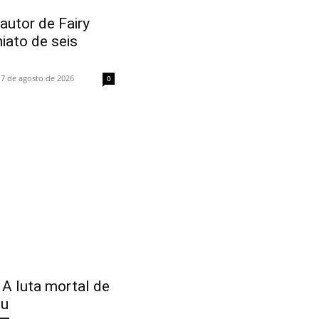
utor de Fairy
hiato de seis
7 de agosto de 2026
0
 A luta mortal de
mu