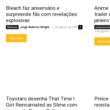
Bleach faz aniversário e
Anime
surpreende fãs com revelações
trailer
explosivas
janeir
Jorge Roberto Wright
-
7 de agosto de 2026
Notícias
0
Lançament
7 de agosto
Leia mais
Leia ma
Toyotaro desenha That Time I
Prince 
Got Reincarnated as Slime com
revist