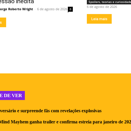
essão inédita
Spoilers, teorias e curiosidad
6 de agosto de 2026
Jorge Roberto Wright
-
6 de agosto de 2026
0
Leia mais
is
E DE VER
iversário e surpreende fãs com revelações explosivas
ind Mayhem ganha trailer e confirma estreia para janeiro de 20