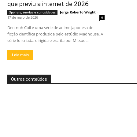
que previu a internet de 2026
Jorge Roberto Wright
-
Spoilers, teorias e curiosidades
17 de maio de 2026
0
Den-noh Coil é uma série de anime japonesa de
ficção científica produzida pelo estúdio Madhouse. A
série foi criada, dirigida e escrita por Mitsuo...
Leia mais
Outros conteúdos