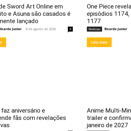
de Sword Art Online em
One Piece revela
rito e Asuna são casados é
episódios 1174,
lmente lançado
1177
Ricardo Junior
-
8 de agosto de 2026
Ricardo Junior
-
0
Notícias
is
Leia mais
faz aniversário e
Anime Multi-Mi
ende fãs com revelações
trailer e confirm
ivas
janeiro de 2027