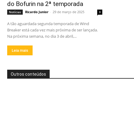
do Bofurin na 2ª temporada
Ricardo Junior
-
29 de março de 2025
Notícias
0
A tão aguardada segunda temporada de Wind
Breaker está cada vez mais próxima de ser lançada.
Na próxima semana, no dia 3 de abril,...
Leia mais
Outros conteúdos