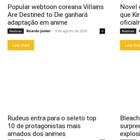
Popular webtoon coreana Villains
Novel 
Are Destined to Die ganhará
que Ki
adaptação em anime
oficia
Ricardo Junior
-
9 de agosto de 2026
Notícias
0
Notícias
Leia mais
Leia ma
Rudeus entra para o seleto top
Bleach 
10 de protagonistas mais
surpre
amados dos animes
explos