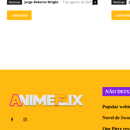
Jorge Roberto Wright
-
7 de agosto de 2026
Notícias
0
Notícias
Leia mais
Leia ma
NÃO DEIX
Popular webto
Novel de Swor
One Piece reve