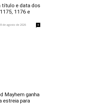
 título e data dos
 1175, 1176 e
8 de agosto de 2026
0
nd Mayhem ganha
a estreia para