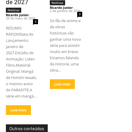
de 2027
Notícias
Ricardo Junior
-
Notícias
2 de janeiro de 2026
0
Ricardo Junior
-
25 de maio de 2026
Os fãs de anime e
0
de obras
RESUMO
históricas vão
RÁPIDOData de
ganhar uma nova
Lançamento:
série para assistir
janeiro de
muito em breve.
2027.Estúdio de
Estamos falando
Animação: Liden
de Historie, uma
Films.Material
obra...
Original: Mangá
de Hotishi Iwaaki,
o mesmo autor
Leia mais
de PARASYTE.A
série em mangá...
Leia mais
Outros conteúdos