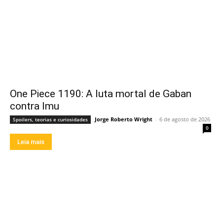
One Piece 1190: A luta mortal de Gaban
contra Imu
Jorge Roberto Wright
-
6 de agosto de 2026
Spoilers, teorias e curiosidades
0
Leia mais