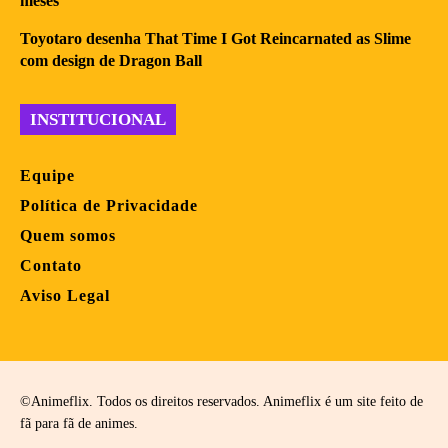
meses
Toyotaro desenha That Time I Got Reincarnated as Slime
com design de Dragon Ball
INSTITUCIONAL
Equipe
Política de Privacidade
Quem somos
Contato
Aviso Legal
©Animeflix. Todos os direitos reservados. Animeflix é um site feito de
fã para fã de animes.