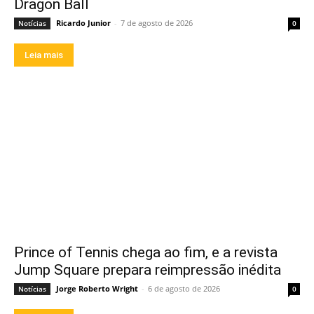
Dragon Ball
Ricardo Junior
-
7 de agosto de 2026
Notícias
0
Leia mais
Prince of Tennis chega ao fim, e a revista
Jump Square prepara reimpressão inédita
Jorge Roberto Wright
-
6 de agosto de 2026
Notícias
0