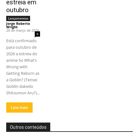
estreia em
outubro
Lançamentos
Jorge Roberto
Wright
-
26 de março de 2026
0
Está confirmado
para outubro de
2026 a estreia do
anime So What’s
Wrong with
Getting Reborn as
a Goblin? (Tensei
Goblin dakedo
Shitsumon Aru?)...
Leia mais
Outros conteúdos