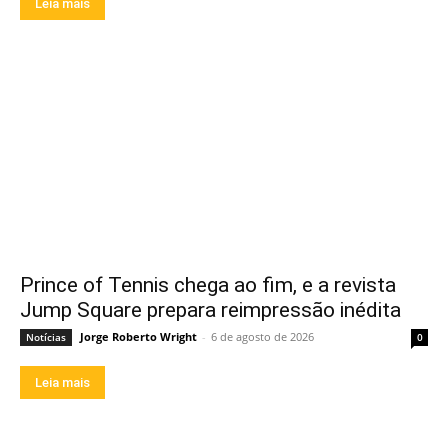
Leia mais
Prince of Tennis chega ao fim, e a revista
Jump Square prepara reimpressão inédita
Jorge Roberto Wright
-
6 de agosto de 2026
Notícias
0
Leia mais