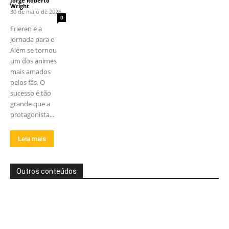
Jorge Roberto
Wright
-
30 de maio de 2026
0
Frieren e a
Jornada para o
Além se tornou
um dos animes
mais amados
pelos fãs. O
sucesso é tão
grande que a
protagonista...
Leia mais
Outros conteúdos