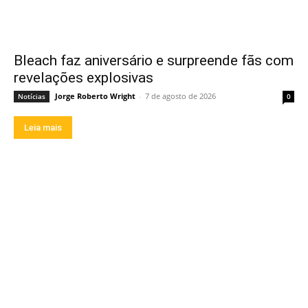
Bleach faz aniversário e surpreende fãs com
revelações explosivas
Jorge Roberto Wright
-
7 de agosto de 2026
Notícias
0
Leia mais