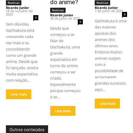
do anime?
Notícias
Notícias
Ricardo Junior
-
Ricardo Junior
-
Notícias
18 de outubro de
7 de julho de 2025
2025
0
Ricardo Junior
-
0
30 de julho de 2025
Gachiakuta é uma
0
Sem dúvidas,
das maiores
Desde que
Gachiakuta está
apostas dos
começou a se
crescendo cada
animes dos
falar de
vez mais e se
últimos anos.
Gachiakuta, uma
consolidando
Embora muitos
grande
como um grande
animes surjam
expectativa em
anime. Desde que
com a
torno do anime
foi lançado, existia
possibilidade de
começou a ser
muita expectativa
se tornarem
criada.
com relação...
grandes sucessos,
Especialmente
aqui...
porque começou
Leia mais
a se...
Leia mais
Leia mais
Outros conteúdos