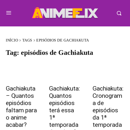
INÍCIO
TAGS
EPISÓDIOS DE GACHIAKUTA
Tag:
episódios de Gachiakuta
Gachiakuta
Gachiakuta:
Gachiakuta:
– Quantos
Quantos
Cronogram
episódios
episódios
a de
faltam para
terá essa
episódios
o anime
1ª
da 1ª
acabar?
temporada
temporada