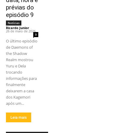
prévias do
episódio 9
Notícias
Ricardo Junior
-
26 de maio de 2026
0
O último episódio
de Daemons of
the Shadow
Realm mostrou
Yuru e Dela
trocando
informações para
finalmente
deixarem a casa
dos Kagemori
após um...
Leia mais