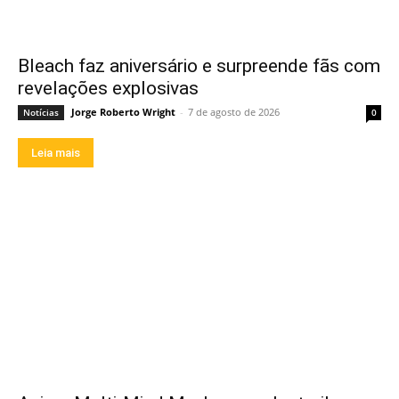
Bleach faz aniversário e surpreende fãs com
revelações explosivas
Jorge Roberto Wright
-
7 de agosto de 2026
Notícias
0
Leia mais