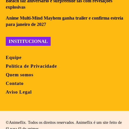
Bleach faz aniversário e surpreende fãs com revelações
explosivas
Anime Multi-Mind Mayhem ganha trailer e confirma estreia
para janeiro de 2027
INSTITUCIONAL
Equipe
Política de Privacidade
Quem somos
Contato
Aviso Legal
©Animeflix. Todos os direitos reservados. Animeflix é um site feito de
fã para fã de animes.