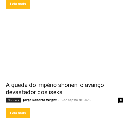
Leia mais
A queda do império shonen: o avanço
devastador dos isekai
Jorge Roberto Wright
-
5 de agosto de 2026
Notícias
0
Leia mais