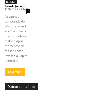
Notícias
Ricardo Junior
-
14 de maio de 2026
0
A segunda
temporada de
Wistoria: Wand
and Sword está
ficando cada vez
melhor. Após
momentos de
tensão com a
invasão à Capital
Central e...
Leia mais
Outros conteúdos