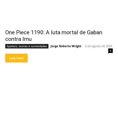
One Piece 1190: A luta mortal de Gaban
contra Imu
Jorge Roberto Wright
-
6 de agosto de 2026
Spoilers, teorias e curiosidades
0
Leia mais