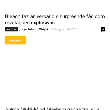
Bleach faz aniversário e surpreende fãs com
revelações explosivas
Jorge Roberto Wright
-
7 de agosto de 2026
Notícias
0
Leia mais
Anime Multi-Mind Mayhem ganha trailer e