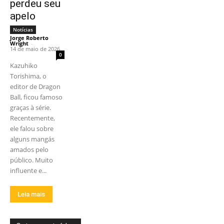
perdeu seu
apelo
Notícias
Jorge Roberto
Wright
-
14 de maio de 2026
0
Kazuhiko
Torishima, o
editor de Dragon
Ball, ficou famoso
graças à série.
Recentemente,
ele falou sobre
alguns mangás
amados pelo
público. Muito
influente e...
Leia mais