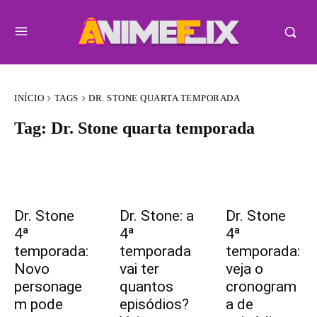
INÍCIO
TAGS
DR. STONE QUARTA TEMPORADA
Tag:
Dr. Stone quarta temporada
Dr. Stone
Dr. Stone: a
Dr. Stone
4ª
4ª
4ª
temporada:
temporada
temporada:
Novo
vai ter
veja o
personage
quantos
cronogram
m pode
episódios?
a de