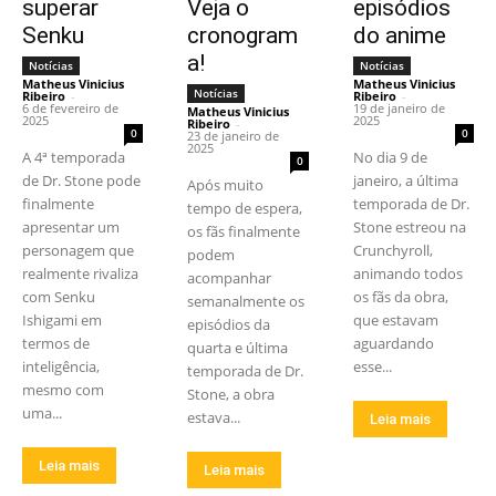
superar
Veja o
episódios
Senku
cronogram
do anime
a!
Notícias
Notícias
Matheus Vinicius
Matheus Vinicius
Notícias
Ribeiro
-
Ribeiro
-
6 de fevereiro de
19 de janeiro de
Matheus Vinicius
2025
2025
Ribeiro
-
0
0
23 de janeiro de
2025
A 4ª temporada
No dia 9 de
0
de Dr. Stone pode
janeiro, a última
Após muito
finalmente
temporada de Dr.
tempo de espera,
apresentar um
Stone estreou na
os fãs finalmente
personagem que
Crunchyroll,
podem
realmente rivaliza
animando todos
acompanhar
com Senku
os fãs da obra,
semanalmente os
Ishigami em
que estavam
episódios da
termos de
aguardando
quarta e última
inteligência,
esse...
temporada de Dr.
mesmo com
Stone, a obra
uma...
estava...
Leia mais
Leia mais
Leia mais