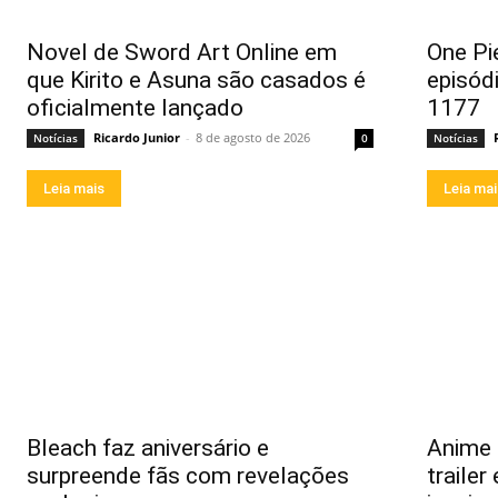
Novel de Sword Art Online em
One Pi
que Kirito e Asuna são casados é
episód
oficialmente lançado
1177
Ricardo Junior
-
8 de agosto de 2026
Notícias
0
Notícias
Leia mais
Leia ma
Bleach faz aniversário e
Anime
surpreende fãs com revelações
trailer