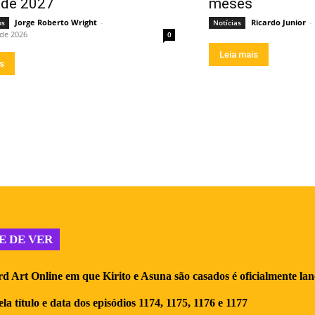
o de 2027
meses
Jorge Roberto Wright
-
Ricardo Junior
-
os
Notícias
 de 2026
0
Leia mais
is
E DE VER
d Art Online em que Kirito e Asuna são casados é oficialmente la
la título e data dos episódios 1174, 1175, 1176 e 1177