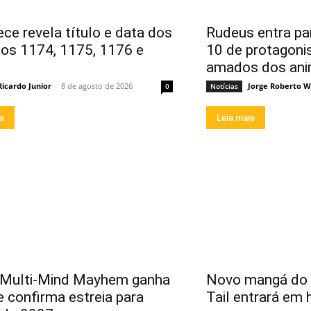
ece revela título e data dos
Rudeus entra par
ios 1174, 1175, 1176 e
10 de protagoni
amados dos an
Ricardo Junior
-
8 de agosto de 2026
Jorge Roberto W
0
Notícias
is
Leia mais
 Multi-Mind Mayhem ganha
Novo mangá do a
 e confirma estreia para
Tail entrará em 