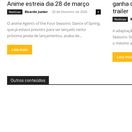
Anime estreia dia 28 de março
ganha d
trailer
Ricardo Junior
-
20 de fevereiro de 2026
Notícias
0
R
Notícias
O anime Agents of the Four Seasons: Dance of Spring,
que já estava previsto para ser lançado nesta
A adaptaçã
próxima janela de lançamentos, acaba de...
Seasons: Da
o mesmo aut
Leia mais
Leia mai
Outros conteúdos