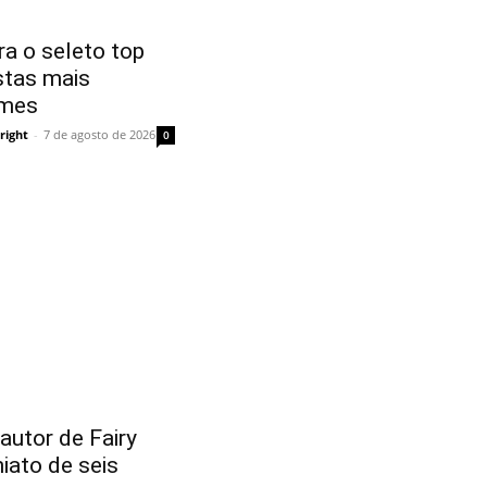
a o seleto top
stas mais
imes
right
-
7 de agosto de 2026
0
utor de Fairy
hiato de seis