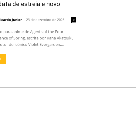
ata de estreia e novo
icardo Junior
-
23 de dezembro de 2025
0
o para anime de Agents of the Four
nce of Spring, escrita por Kana Akatsuki,
or do icônico Violet Evergarden,...
s