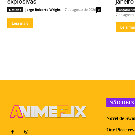
explosivas
janeir
Jorge Roberto Wright
-
7 de agosto de 2026
Notícias
0
Lançament
7 de agosto
Leia mais
Leia ma
NÃO DEIX
Novel de Swor
One Piece reve