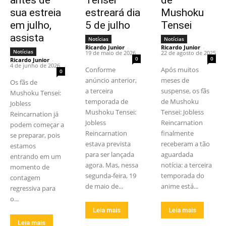
sua estreia
estreará dia
Mushoku
em julho,
5 de julho
Tensei
assista
Notícias
Notícias
Ricardo Junior
-
Ricardo Junior
-
Notícias
19 de maio de 2026
22 de agosto de 2025
0
0
Ricardo Junior
-
4 de junho de 2026
Conforme
Após muitos
0
anúncio anterior,
meses de
Os fãs de
a terceira
suspense, os fãs
Mushoku Tensei:
temporada de
de Mushoku
Jobless
Mushoku Tensei:
Tensei: Jobless
Reincarnation já
Jobless
Reincarnation
podem começar a
Reincarnation
finalmente
se preparar, pois
estava prevista
receberam a tão
estamos
para ser lançada
aguardada
entrando em um
agora. Mas, nessa
notícia: a terceira
momento de
segunda-feira, 19
temporada do
contagem
de maio de...
anime está...
regressiva para
o...
Leia mais
Leia mais
Leia mais