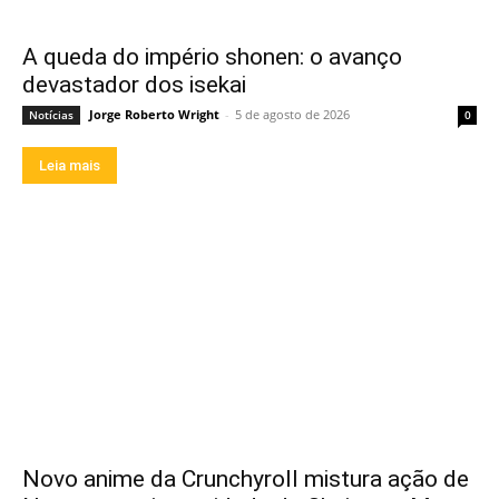
A queda do império shonen: o avanço
devastador dos isekai
Jorge Roberto Wright
-
5 de agosto de 2026
Notícias
0
Leia mais
Novo anime da Crunchyroll mistura ação de