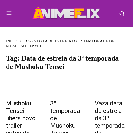
INÍCIO
TAGS
DATA DE ESTREIA DA 3ª TEMPORADA DE
MUSHOKU TENSEI
Tag:
Data de estreia da 3ª temporada
de Mushoku Tensei
Mushoku
3ª
Vaza data
Tensei
temporada
de estreia
libera novo
de
da 3ª
trailer
Mushoku
temporada
antes de
Tensei
de