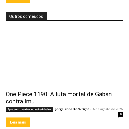
Outros conteúdos
One Piece 1190: A luta mortal de Gaban
contra Imu
Jorge Roberto Wright
-
6 de agosto de 2026
Spoilers, teorias e curiosidades
0
Leia mais