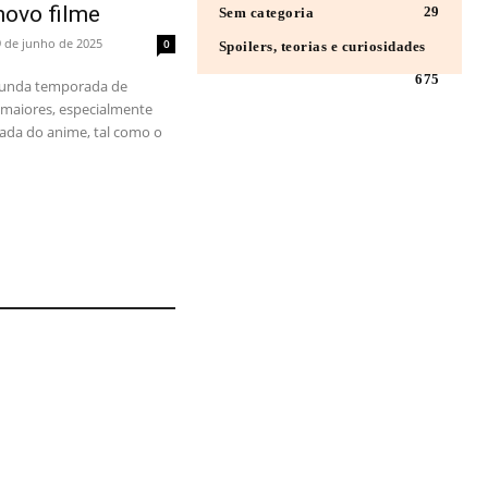
novo filme
29
Sem categoria
9 de junho de 2025
0
Spoilers, teorias e curiosidades
675
egunda temporada de
maiores, especialmente
da do anime, tal como o