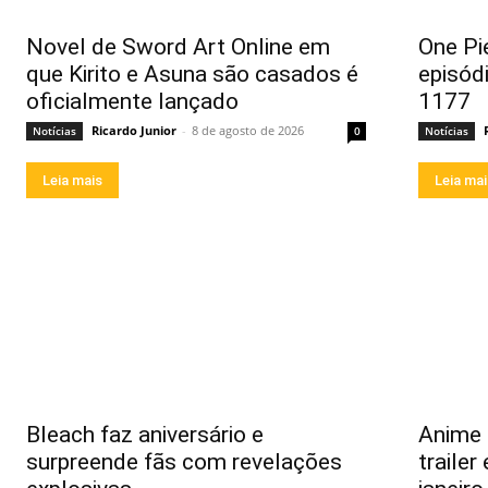
Novel de Sword Art Online em
One Pi
que Kirito e Asuna são casados é
episód
oficialmente lançado
1177
Ricardo Junior
-
8 de agosto de 2026
Notícias
0
Notícias
Leia mais
Leia ma
Bleach faz aniversário e
Anime
surpreende fãs com revelações
trailer