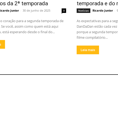
ios da 2ª temporada
temporada e do 
icardo Junior
-
30 de junho de 2025
Ricardo Junior
-
0
Notícias
o coração para a segunda temporada de
As expectativas para a s
Se você, assim como quem está aqui
DanDaDan estão cada vez 
 está esperando desde o final do...
porque a segunda tempora
filme compilatório...
s
Leia mais