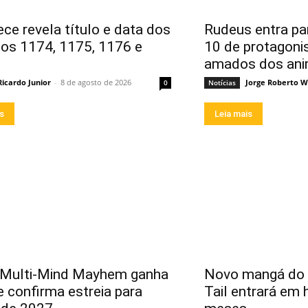
ece revela título e data dos
Rudeus entra par
ios 1174, 1175, 1176 e
10 de protagoni
amados dos an
Ricardo Junior
-
8 de agosto de 2026
Jorge Roberto W
0
Notícias
is
Leia mais
 Multi-Mind Mayhem ganha
Novo mangá do a
 e confirma estreia para
Tail entrará em 