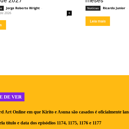
o de 2027
meses
Jorge Roberto Wright
-
Ricardo Junior
-
os
Notícias
 de 2026
0
Leia mais
is
E DE VER
d Art Online em que Kirito e Asuna são casados é oficialmente la
la título e data dos episódios 1174, 1175, 1176 e 1177