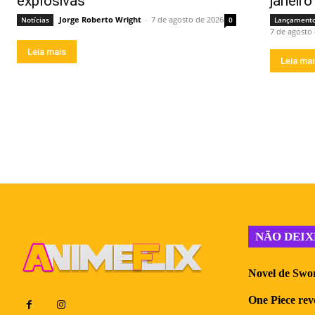
explosivas
janeir
Jorge Roberto Wright
-
7 de agosto de 2026
Notícias
0
Lançament
7 de agosto
Leia mais
Leia ma
NÃO DEIX
Novel de Swor
One Piece reve