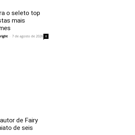
a o seleto top
stas mais
imes
right
-
7 de agosto de 2026
0
utor de Fairy
hiato de seis