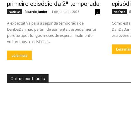
primeiro episódio da 2ª temporada
episód
Ricardo Junior
-
1 de julho de 2025
R
Notícias
0
Notícias
A expectativa para a segunda temporada de
Como está 
DanDaDan não param de aumentar, especialmente
DanDaDan. 
porque após longos meses de espera, finalmente
escrevendo,
voltaremos a assistir as...
Leia mai
Leia mais
Outros conteúdos