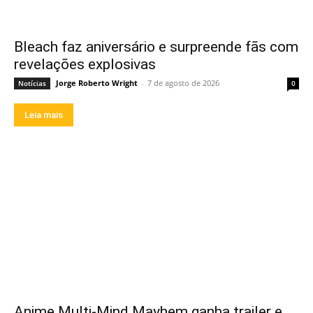
Bleach faz aniversário e surpreende fãs com
revelações explosivas
Jorge Roberto Wright
-
7 de agosto de 2026
Notícias
0
Leia mais
Anime Multi-Mind Mayhem ganha trailer e