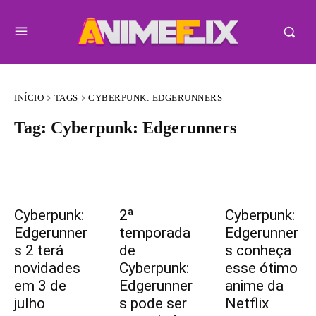
INÍCIO
TAGS
CYBERPUNK: EDGERUNNERS
Tag:
Cyberpunk: Edgerunners
Cyberpunk:
2ª
Cyberpunk:
Edgerunner
temporada
Edgerunner
s 2 terá
de
s conheça
novidades
Cyberpunk:
esse ótimo
em 3 de
Edgerunner
anime da
julho
s pode ser
Netflix