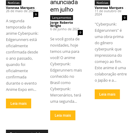
anunciada
Notícias
Notícias
Vanessa Marques
-
Vanessa Marques
-
em julho
26 de maio de 2026
11 de outubro de
2024
0
Lançamentos
0
A segunda
Jorge Roberto
"Cyberpunk:
Wright
-
temporada de
6 de junho de 2025
Edgerunners" é
0
anime Cyberpunk:
uma obra-prima
Se você gosta de
Edgerunners está
do gênero
novidades, hoje
oficialmente
cyberpunk que
temos uma para
confirmada desde
impressiona do
você! O anime
o ano passado,
começo ao fim.
Cyberpunk:
quando foi
Este anime é uma
Edgerunners mais
oficialmente
colaboração entre
conhecido no
confirmada
o Japão e a...
Brasil como
durante o evento
Cyberpunk:
Anime Expo em...
Leia mais
Mercenários, terá
uma segunda...
Leia mais
Leia mais