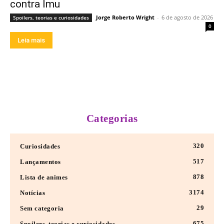
contra Imu
Jorge Roberto Wright
-
6 de agosto de 2026
Spoilers, teorias e curiosidades
0
Leia mais
Categorias
320
Curiosidades
517
Lançamentos
878
Lista de animes
3174
Notícias
29
Sem categoria
675
Spoilers, teorias e curiosidades