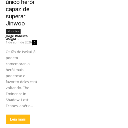
único herói
capaz de
superar
Jinwoo
Notícias
Jorge Roberto
Wright
-
1 de abril de 2026
0
Os fãs de Isekai já
podem
comemorar, o
herói mais
poderoso e
favorito deles está
voltando. The
Eminence in
Shadow: Lost
Echoes, a série...
Leia mais