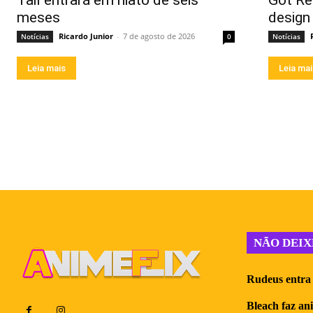
Tail entrará em hiato de seis
Got Re
meses
design
Ricardo Junior
-
7 de agosto de 2026
Notícias
0
Notícias
Leia mais
Leia ma
NÃO DEIX
Rudeus entra 
Bleach faz an