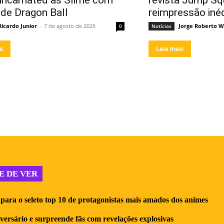
incarnated as Slime com
revista Jump Sq
 de Dragon Ball
reimpressão iné
Ricardo Junior
-
7 de agosto de 2026
Jorge Roberto W
0
Notícias
is
Leia mais
E DE VER
para o seleto top 10 de protagonistas mais amados dos animes
iversário e surpreende fãs com revelações explosivas