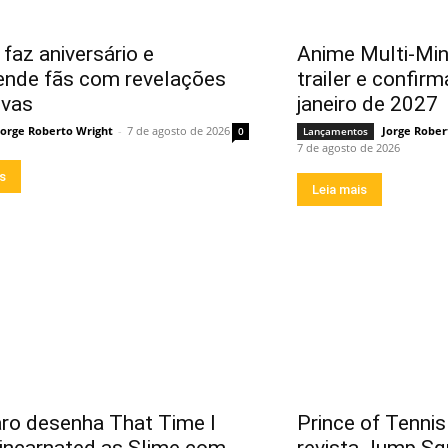
faz aniversário e
Anime Multi-Mi
ende fãs com revelações
trailer e confirm
ivas
janeiro de 2027
Jorge Roberto Wright
-
7 de agosto de 2026
Jorge Rober
0
Lançamentos
7 de agosto de 2026
is
Leia mais
ro desenha That Time I
Prince of Tennis