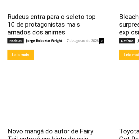
Rudeus entra para o seleto top
Bleach 
10 de protagonistas mais
surpre
amados dos animes
explos
Jorge Roberto Wright
-
7 de agosto de 2026
Notícias
0
Notícias
Leia mais
Leia ma
Novo mangá do autor de Fairy
Toyota