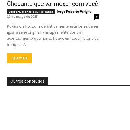
Chocante que vai mexer com você
Jorge Roberto Wright
-
Spoilers, teorias e curiosidades
22 de março de 2025
0
Pokémon Horizons definitivamente está longe de ser
igual à série original. Principalmente por um
acontecimento que nunca houve em toda história da
franquia. A...
Leia mais
Outros conteúdos