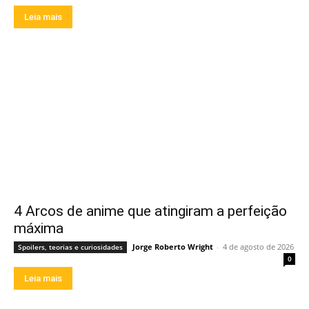
Leia mais
4 Arcos de anime que atingiram a perfeição
máxima
Jorge Roberto Wright
-
4 de agosto de 2026
Spoilers, teorias e curiosidades
0
Leia mais