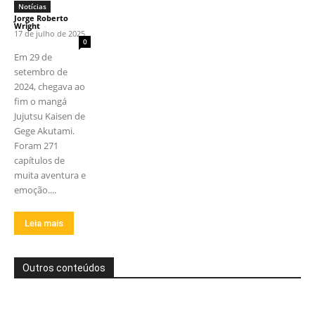
Notícias
Jorge Roberto
Wright
-
17 de julho de 2025
0
Em 29 de
setembro de
2024, chegava ao
fim o mangá
Jujutsu Kaisen de
Gege Akutami.
Foram 271
capítulos de
muita aventura e
emoção....
Leia mais
Outros conteúdos