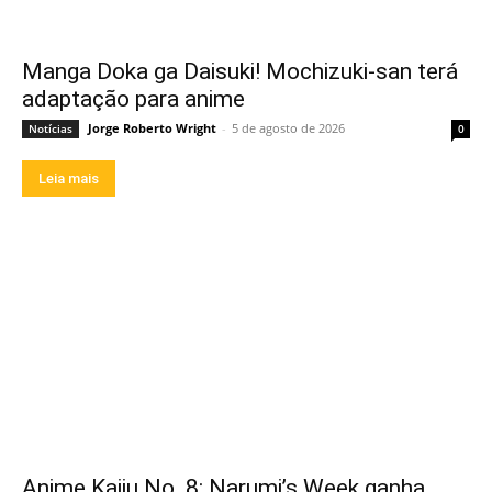
Manga Doka ga Daisuki! Mochizuki-san terá
adaptação para anime
Jorge Roberto Wright
-
5 de agosto de 2026
Notícias
0
Leia mais
Anime Kaiju No. 8: Narumi’s Week ganha