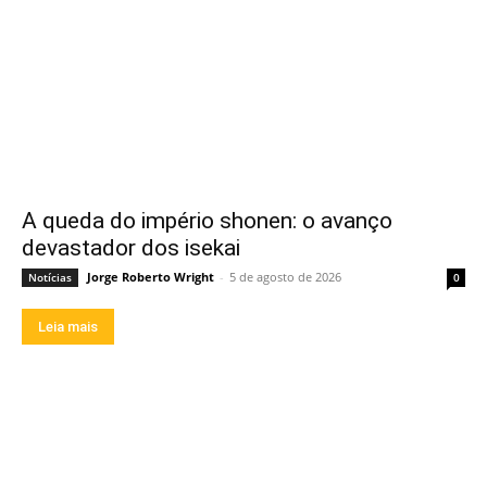
A queda do império shonen: o avanço
devastador dos isekai
Jorge Roberto Wright
-
5 de agosto de 2026
Notícias
0
Leia mais