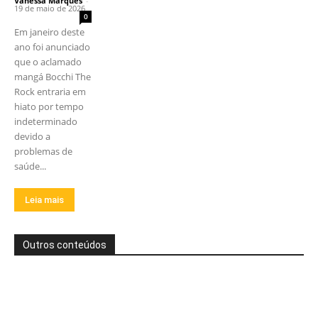
Vanessa Marques
-
19 de maio de 2026
0
Em janeiro deste
ano foi anunciado
que o aclamado
mangá Bocchi The
Rock entraria em
hiato por tempo
indeterminado
devido a
problemas de
saúde...
Leia mais
Outros conteúdos