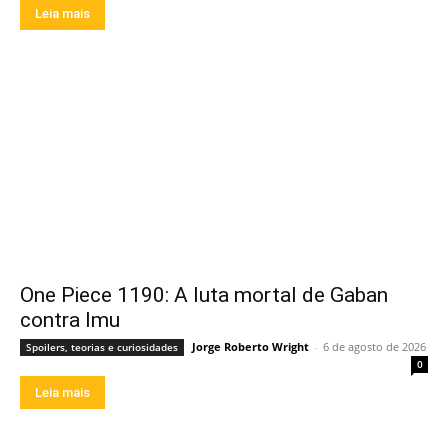
Leia mais
One Piece 1190: A luta mortal de Gaban
contra Imu
Jorge Roberto Wright
-
6 de agosto de 2026
Spoilers, teorias e curiosidades
0
Leia mais