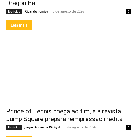
Dragon Ball
Ricardo Junior
-
7 de agosto de 2026
Notícias
0
Leia mais
Prince of Tennis chega ao fim, e a revista
Jump Square prepara reimpressão inédita
Jorge Roberto Wright
-
6 de agosto de 2026
Notícias
0