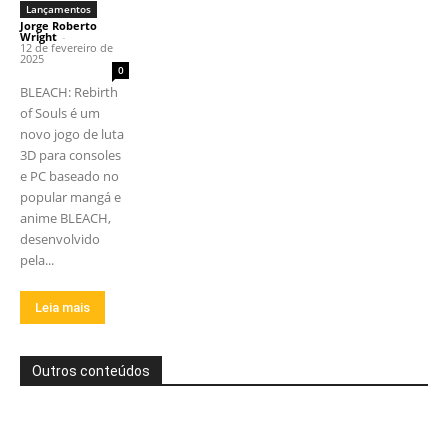
Lançamentos
Jorge Roberto
Wright
-
12 de fevereiro de
2025
0
BLEACH: Rebirth
of Souls é um
novo jogo de luta
3D para consoles
e PC baseado no
popular mangá e
anime BLEACH,
desenvolvido
pela...
Leia mais
Outros conteúdos