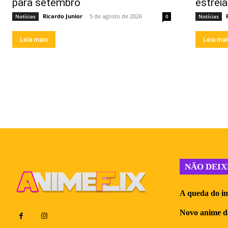
para setembro
estreia
Ricardo Junior
-
5 de agosto de 2026
Notícias
0
Notícias
Leia mais
Leia ma
NÃO DEIX
A queda do im
Novo anime d