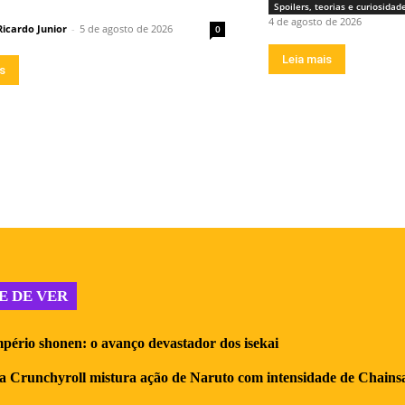
Spoilers, teorias e curiosidad
4 de agosto de 2026
Ricardo Junior
-
5 de agosto de 2026
0
Leia mais
is
E DE VER
pério shonen: o avanço devastador dos isekai
a Crunchyroll mistura ação de Naruto com intensidade de Chain