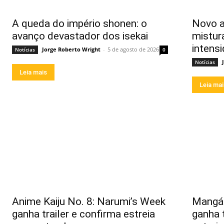
A queda do império shonen: o
Novo a
avanço devastador dos isekai
mistur
intens
Jorge Roberto Wright
-
5 de agosto de 2026
Notícias
0
Notícias
Leia mais
Leia ma
Anime Kaiju No. 8: Narumi’s Week
Mangá 
ganha trailer e confirma estreia
ganha 