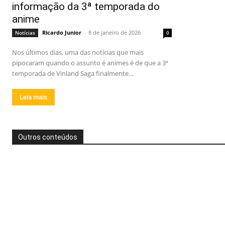
informação da 3ª temporada do
anime
Ricardo Junior
-
8 de janeiro de 2026
Notícias
0
Nos últimos dias, uma das notícias que mais
pipocaram quando o assunto é animes é de que a 3ª
temporada de Vinland Saga finalmente...
Leia mais
Outros conteúdos