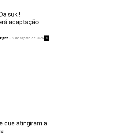
aisuki!
erá adaptação
right
-
5 de agosto de 2026
0
e que atingiram a
ma