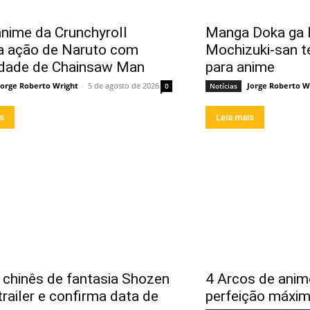
nime da Crunchyroll
Manga Doka ga D
a ação de Naruto com
Mochizuki-san t
idade de Chainsaw Man
para anime
Jorge Roberto Wright
-
5 de agosto de 2026
Jorge Roberto W
0
Notícias
is
Leia mais
chinês de fantasia Shozen
4 Arcos de anim
trailer e confirma data de
perfeição máxi