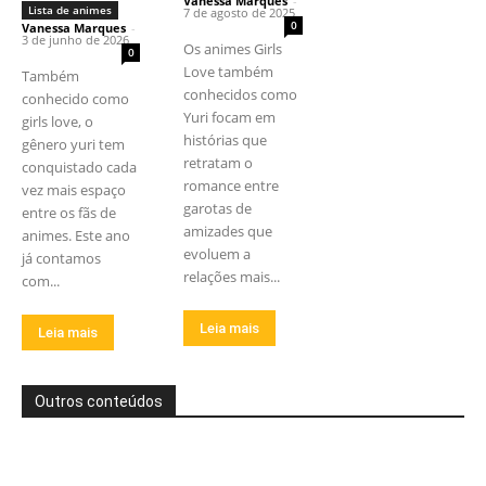
Vanessa Marques
-
Lista de animes
7 de agosto de 2025
0
Vanessa Marques
-
3 de junho de 2026
Os animes Girls
0
Love também
Também
conhecidos como
conhecido como
Yuri focam em
girls love, o
histórias que
gênero yuri tem
retratam o
conquistado cada
romance entre
vez mais espaço
garotas de
entre os fãs de
amizades que
animes. Este ano
evoluem a
já contamos
relações mais...
com...
Leia mais
Leia mais
Outros conteúdos