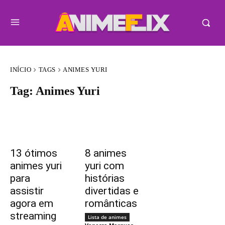
INÍCIO
TAGS
ANIMES YURI
Tag:
Animes Yuri
13 ótimos
8 animes
animes yuri
yuri com
para
histórias
assistir
divertidas e
agora em
românticas
streaming
Lista de animes