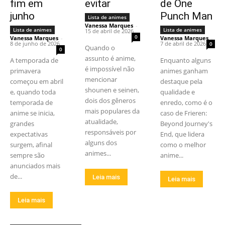
fim em
evitar
de One
junho
Punch Man
Lista de animes
Vanessa Marques
-
Lista de animes
Lista de animes
15 de abril de 2026
0
Vanessa Marques
-
Vanessa Marques
-
8 de junho de 2026
7 de abril de 2026
0
Quando o
0
assunto é anime,
A temporada de
Enquanto alguns
é impossível não
primavera
animes ganham
mencionar
começou em abril
destaque pela
shounen e seinen,
e, quando toda
qualidade e
dois dos gêneros
temporada de
enredo, como é o
mais populares da
anime se inicia,
caso de Frieren:
atualidade,
grandes
Beyond Journey's
responsáveis por
expectativas
End, que lidera
alguns dos
surgem, afinal
como o melhor
animes...
sempre são
anime...
anunciados mais
de...
Leia mais
Leia mais
Leia mais