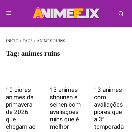
INÍCIO
TAGS
ANIMES RUINS
Tag:
animes ruins
10 piores
13 animes
13 animes
animes da
shounen e
com
primavera
seinen com
avaliações
de 2026
avaliações
piores que
que
ruins que é
a 3ª
chegam ao
melhor
temporada