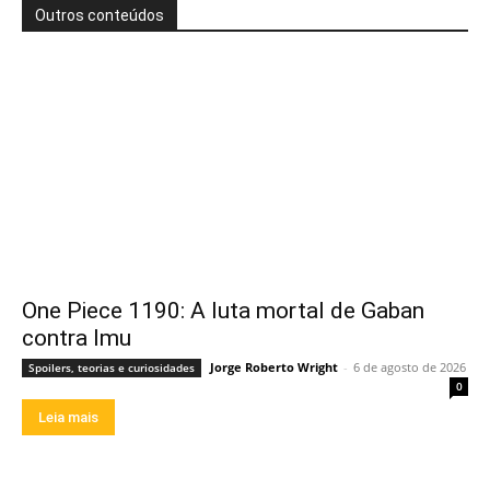
Outros conteúdos
One Piece 1190: A luta mortal de Gaban
contra Imu
Jorge Roberto Wright
-
6 de agosto de 2026
Spoilers, teorias e curiosidades
0
Leia mais