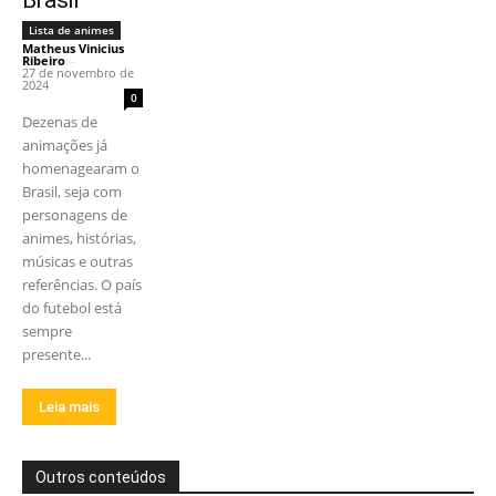
Lista de animes
Matheus Vinicius
Ribeiro
-
27 de novembro de
2024
0
Dezenas de
animações já
homenagearam o
Brasil, seja com
personagens de
animes, histórias,
músicas e outras
referências. O país
do futebol está
sempre
presente...
Leia mais
Outros conteúdos