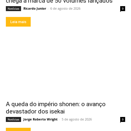
chega a marca de 50 volumes lançados
Ricardo Junior
-
6 de agosto de 2026
Notícias
0
Leia mais
A queda do império shonen: o avanço
devastador dos isekai
Jorge Roberto Wright
-
5 de agosto de 2026
Notícias
0